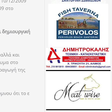
ς 10/12/2009
09 στο
ι δημιουργική
 αλλά και
ευμα στο
αραγωγή της
μνου ότι το ε