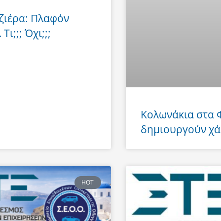
ζιέρα: Πλαφόν
Τι;;; Όχι;;;
Κολωνάκια στα
δημιουργούν χά
HOT