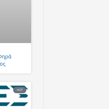
 Φηρά
ος
HOT