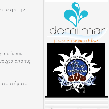
ι μέχρι την
αραμείνουν
νοιχτά από τις
 καταστήματα