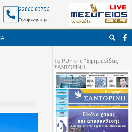
22860 83756
Τηλεφωνήστε μας
F
ΙΑ
a
c
e
To PDF της "Εφημερίδας
b
ΣΑΝΤΟΡΙΝΗ"
o
o
k
-
f