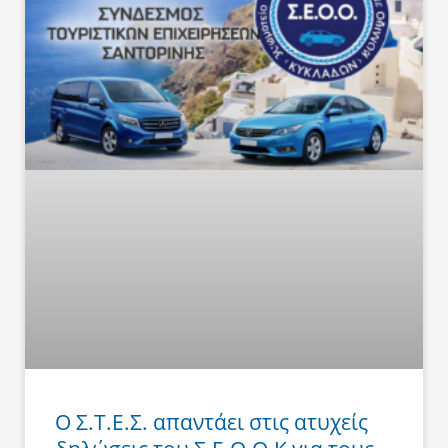
Ο Σ.Τ.Ε.Σ. απαντάει στις ατυχείς