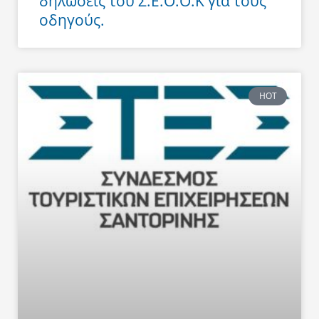
δηλώσεις του Σ.Ε.Ο.Ο.Κ για τους
οδηγούς.
HOT