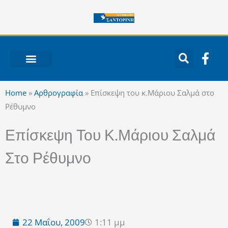
Μετάβαση
στο
περιεχόμενο
F
a
c
ΝΟΤΙΟ ΑΙΓΑΙΟ
e
Home
»
Αρθρογραφία
»
Επίσκεψη του κ.Μάριου Σαλμά στο
b
Ρέθυμνο
o
o
Επίσκεψη Του Κ.Μάριου Σαλμά
k
-
Στο Ρέθυμνο
f
22 Μαΐου, 2009
1:11 μμ