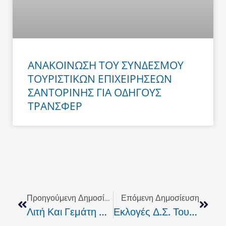
ΑΝΑΚΟΙΝΩΣΗ ΤΟΥ ΣΥΝΔΕΣΜΟΥ
ΤΟΥΡΙΣΤΙΚΩΝ ΕΠΙΧΕΙΡΗΣΕΩΝ
ΣΑΝΤΟΡΙΝΗΣ ΓΙΑ ΟΔΗΓΟΥΣ
ΤΡΑΝΣΦΕΡ
Prev
Next
Προηγούμενη Δημοσίευση
Επόμενη Δημοσίευση
Λιτή Και Γεμάτη Κρήτη Η Τελετή Έναρξης Των Πανελλήνιων Φοιτητικών Πρωταθλημάτων Ατομικών Αγωνισμάτων Που Διεξάγονται Στο Ρέθυμνο
Εκλογές Δ.Σ. Του Εμπορικού Συλλόγου Και Αντιπροσώπων