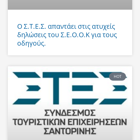
Ο Σ.Τ.Ε.Σ. απαντάει στις ατυχείς
δηλώσεις του Σ.Ε.Ο.Ο.Κ για τους
οδηγούς.
HOT