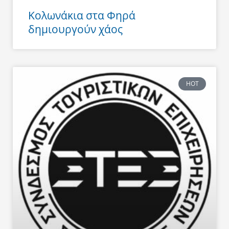
Κολωνάκια στα Φηρά
δημιουργούν χάος
HOT