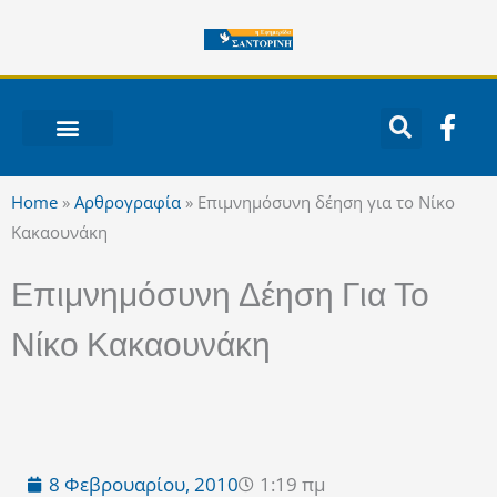
Μετάβαση
στο
περιεχόμενο
F
a
c
ΝΟΤΙΟ ΑΙΓΑΙΟ
e
Home
»
Αρθρογραφία
»
Επιμνημόσυνη δέηση για το Νίκο
b
Κακαουνάκη
o
o
Επιμνημόσυνη Δέηση Για Το
k
-
Νίκο Κακαουνάκη
f
8 Φεβρουαρίου, 2010
1:19 πμ