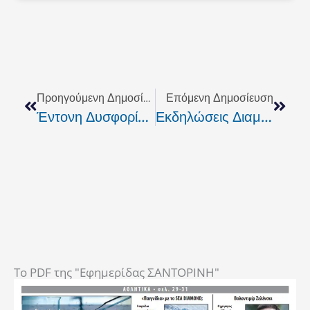
Prev
Next
Προηγούμενη Δημοσίευση
Επόμενη Δημοσίευση
Έντονη Δυσφορία Από Τους Ξενοδοχοϋπαλλήλους
Εκδηλώσεις Διαμαρτυρίας Του Εμπορικού Συλ. Ρεθύμνου
To PDF της "Εφημερίδας ΣΑΝΤΟΡΙΝΗ"