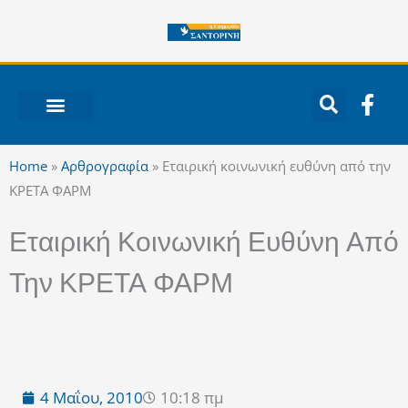
Μετάβαση
στο
περιεχόμενο
F
a
c
ΝΟΤΙΟ ΑΙΓΑΙΟ
e
Home
»
Αρθρογραφία
»
Εταιρική κοινωνική ευθύνη από την
b
ΚΡΕΤΑ ΦΑΡΜ
o
o
Εταιρική Κοινωνική Ευθύνη Από
k
-
Την ΚΡΕΤΑ ΦΑΡΜ
f
4 Μαΐου, 2010
10:18 πμ