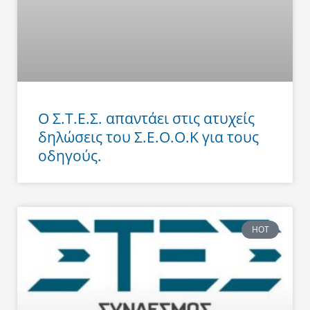
Ο Σ.Τ.Ε.Σ. απαντάει στις ατυχείς
δηλώσεις του Σ.Ε.Ο.Ο.Κ για τους
οδηγούς.
HOT