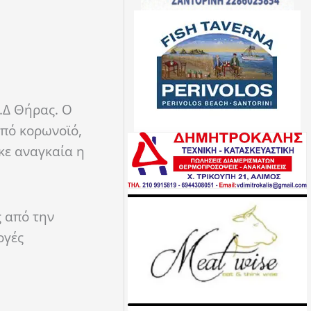
.Δ Θήρας. Ο
πό κορωνοϊό,
κε αναγκαία η
ς από την
ογές