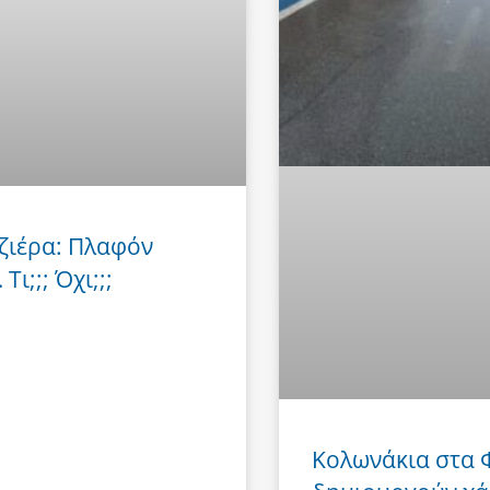
ζιέρα: Πλαφόν
Τι;;; Όχι;;;
Κολωνάκια στα