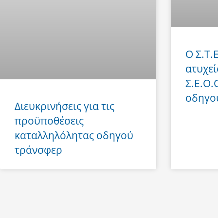
Ο Σ.Τ.
ατυχεί
Σ.Ε.Ο.
οδηγο
Διευκρινήσεις για τις
προϋποθέσεις
καταλληλόλητας οδηγού
τράνσφερ