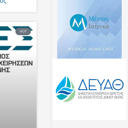
ος
HOT