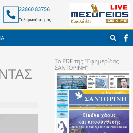
22860 83756
Τηλεφωνήστε μας
F
ΙΑ
a
c
e
To PDF της "Εφημερίδας
b
ΣΑΝΤΟΡΙΝΗ"
o
ΕΝΤΑΣ
o
k
-
f