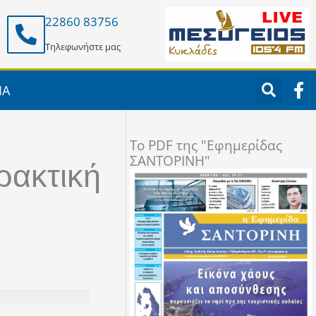
22860 83756
Τηλεφωνήστε μας
F
ΙΑ
a
c
e
To PDF της "Εφημερίδας
b
ΣΑΝΤΟΡΙΝΗ"
o
ρακτική
o
k
-
f