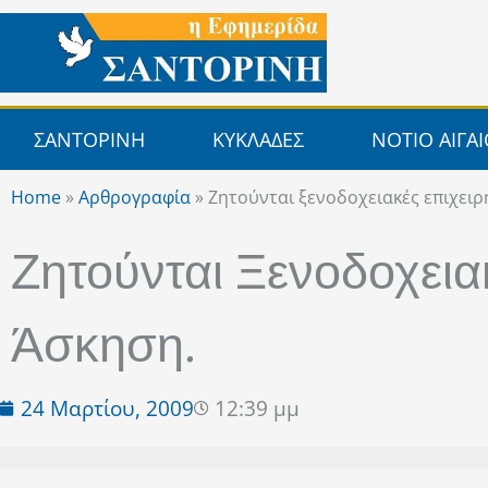
Μετάβαση
στο
περιεχόμενο
ΣΑΝΤΟΡΙΝΗ
ΚΥΚΛΑΔΕΣ
ΝΟΤΙΟ ΑΙΓΑ
Home
»
Αρθρογραφία
»
Ζητούνται ξενοδοχειακές επιχειρ
Ζητούνται Ξενοδοχεια
Άσκηση.
24 Μαρτίου, 2009
12:39 μμ