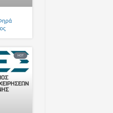
 Φηρά
ος
HOT