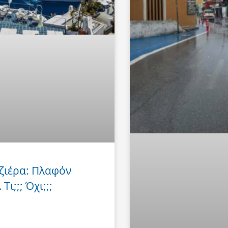
ζιέρα: Πλαφόν
Τι;;; Όχι;;;