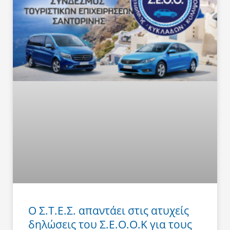
Ο Σ.Τ.Ε.Σ. απαντάει στις ατυχείς
δηλώσεις του Σ.Ε.Ο.Ο.Κ για τους