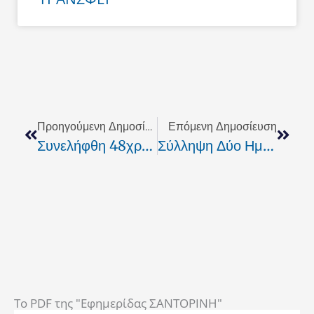
Prev
Next
Προηγούμενη Δημοσίευση
Επόμενη Δημοσίευση
Συνελήφθη 48χρονος Για Άσκοπους Πυροβολισμούς
Σύλληψη Δύο Ημεδαπών Για Καλλιέργεια Δενδρυλλίων Κάνναβης
To PDF της "Εφημερίδας ΣΑΝΤΟΡΙΝΗ"