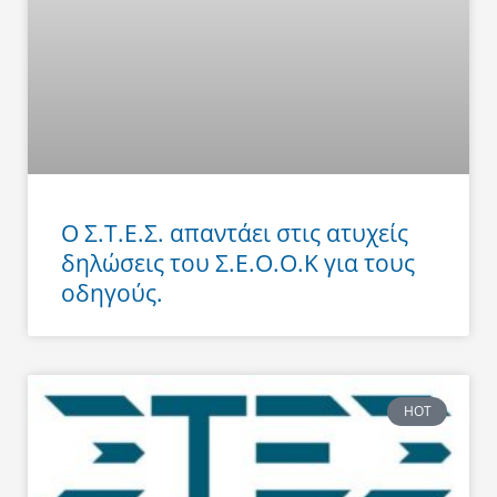
Ο Σ.Τ.Ε.Σ. απαντάει στις ατυχείς
δηλώσεις του Σ.Ε.Ο.Ο.Κ για τους
οδηγούς.
HOT