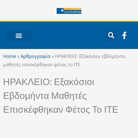
Μετάβαση
στο
περιεχόμενο
F
a
c
ΝΟΤΙΟ ΑΙΓΑΙΟ
e
Home
»
Αρθρογραφία
»
ΗΡΑΚΛΕΙΟ: Εξακόσιοι εβδομήντα
b
μαθητές επισκέφθηκαν φέτος το ΙΤΕ
o
o
ΗΡΑΚΛΕΙΟ: Εξακόσιοι
k
-
Εβδομήντα Μαθητές
f
Επισκέφθηκαν Φέτος Το ΙΤΕ