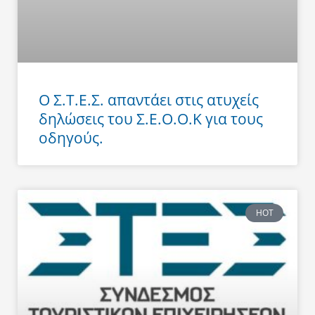
Ο Σ.Τ.Ε.Σ. απαντάει στις ατυχείς
δηλώσεις του Σ.Ε.Ο.Ο.Κ για τους
οδηγούς.
HOT