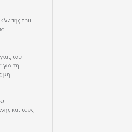
ύκλωσης του
πό
γίας του
 για τη
ς μη
ου
νής και τους