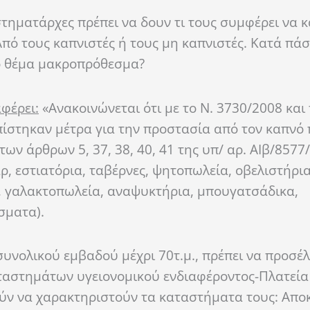
τηματάρχες πρέπει να δουν τι τους συμφέρει να 
Από τους καπνιστές ή τους μη καπνιστές. Κατά πά
ο θέμα μακροπρόθεσμα?
φέρει:
«Α
νακοινώνεται ότι με το Ν. 3730/2008 και 
σπίστηκαν μέτρα για την προστασία από τον καπν
ων άρθρων 5, 37, 38, 40, 41 της υπ/ αρ. ΑΙβ/8577
ρ, εστιατόρια, ταβέρνες, ψητοπωλεία, οβελιστήρια
α, γαλακτοπωλεία, αναψυκτήρια, μπουγατσάδικα,
σματα).
υνολικού εμβαδού μέχρι 70τ.μ., πρέπει να προσέ
αστημάτων υγειονομικού ενδιαφέροντος-Πλατεία Ε
ούν να χαρακτηριστούν τα καταστήματα τους: Απο