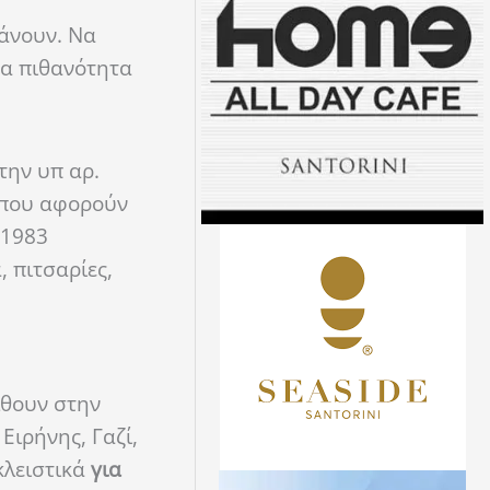
κάνουν. Να
σα πιθανότητα
την υπ αρ.
ό που αφορούν
/1983
, πιτσαρίες,
λθουν στην
ιρή­νης, Γαζί,
κλειστικά
για