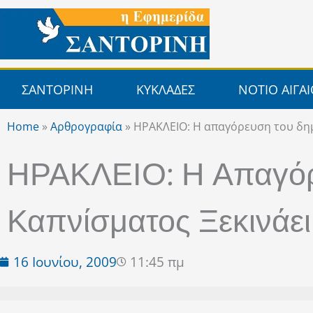
Μετάβαση
στο
περιεχόμενο
ΣΑΝΤΟΡΙΝΗ
ΚΥΚΛΑΔΕΣ
ΝΟΤΙΟ ΑΙΓΑ
Home
»
Αρθρογραφία
»
ΗΡΑΚΛΕΙΟ: Η απαγόρευση του δημ
ΗΡΑΚΛΕΙΟ: Η Απαγόρ
Καπνίσματος Ξεκινάει
16 Ιουνίου, 2009
11:45 πμ