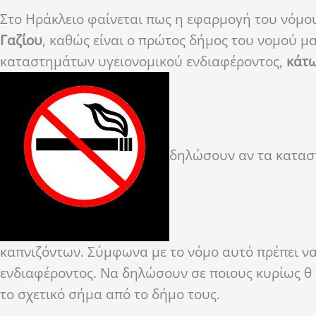
Στο Ηράκλειο φαίνεται πως η εφαρμογή του νόμο
Γαζίου
, καθώς είναι ο πρώτος δήμος του νομού μ
καταστημάτων υγειονομικού ενδιαφέροντος,
κάτω
δηλώσουν αν τα κα­τασ
καπνιζόντων. Σύμφωνα με το νόμο αυτό πρέπει ν
ενδιαφέροντος. Να δηλώσουν σε ποιους κυρίως θ
το σχετικό σήμα από το δήμο τους.