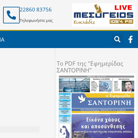
22860 83756
Τηλεφωνήστε μας
F
ΙΑ
a
c
e
To PDF της "Εφημερίδας
b
ΣΑΝΤΟΡΙΝΗ"
o
o
k
-
f