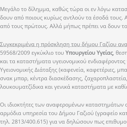
Μεγάλο το δίλημμα, καθώς τώρα οι εν λόγω κατασ
δουν από ποιους κυρίως αντλούν τα έσοδά τους. 
από τους πρώτους. Αλλά μήπως πρέπει να δουν τ
Συγκεκριμένα η πρόσκληση του δήμου Γαζίου ανα
59568/2009 εγκύκλιο του
Υπουργείου Υγείας
, θε­
και τα καταστήματα υγειονομικού ενδιαφέρο­ντος τ
Υγειονομικής Διάταξης (καφενεία, καφετέριες, μπα
σνακ μπαρ, κέντρα διασκέδα­σης, ζαχαροπλαστεί
λουκουματζίδικα και γενικά καταστήματα με καθί
Οι ιδιοκτήτες των αναφερομένων καταστημάτων σ
αρμόδια υπηρεσία του Δήμου Γαζιού (γραφείο κατ
τηλ. 2813/400.615) για να δηλώσουν πως επι­θυμ