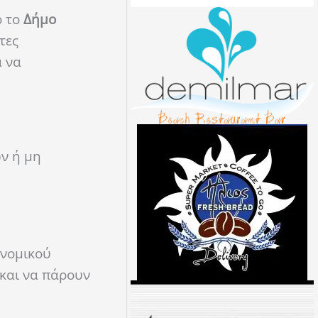
ό το
Δήμο
τες
α να
ν ή μη
ονομικού
και να πάρουν