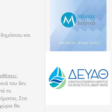
 δημόσιου και
οθέσεις:
νειά του δεν
πό το
τήματος. Στα
 χώροι θα