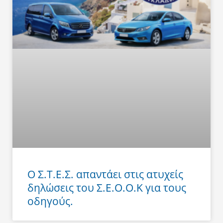
Ο Σ.Τ.Ε.Σ. απαντάει στις ατυχείς
δηλώσεις του Σ.Ε.Ο.Ο.Κ για τους
οδηγούς.