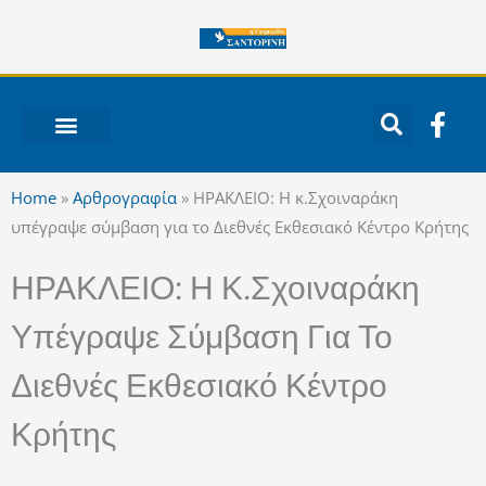
Μετάβαση
στο
περιεχόμενο
F
a
c
ΝΟΤΙΟ ΑΙΓΑΙΟ
e
Home
»
Αρθρογραφία
»
ΗΡΑΚΛΕΙΟ: Η κ.Σχοιναράκη
b
υπέγραψε σύμβαση για το Διεθνές Εκθεσιακό Κέντρο Κρήτης
o
o
ΗΡΑΚΛΕΙΟ: Η Κ.Σχοιναράκη
k
-
Υπέγραψε Σύμβαση Για Το
f
Διεθνές Εκθεσιακό Κέντρο
Κρήτης