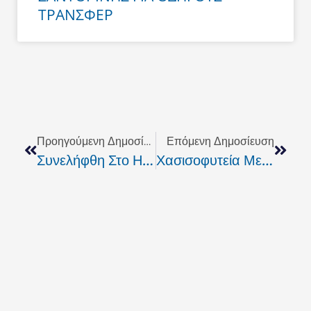
ΤΡΑΝΣΦΕΡ
Prev
Next
Προηγούμενη Δημοσίευση
Επόμενη Δημοσίευση
Συνελήφθη Στο Ηράκλειο Ο 20χρονος Αλβανός Που Δραπέτευσε Από Τα Κρατητήρια Της ΑΔ Ρεθύμνου
Χασισοφυτεία Με 403 Δενδρύλλια Κάνναβης Εντοπίστηκε Στο Γερακάρι