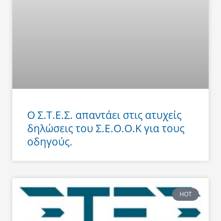
Ο Σ.Τ.Ε.Σ. απαντάει στις ατυχείς
δηλώσεις του Σ.Ε.Ο.Ο.Κ για τους
οδηγούς.
HOT