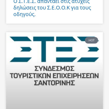
Ο Σ.Τ.Ε.Σ. απαντάει στις ατυχείς
δηλώσεις του Σ.Ε.Ο.Ο.Κ για τους
οδηγούς.
HOT