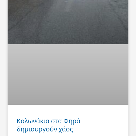
Κολωνάκια στα Φηρά
δημιουργούν χάος