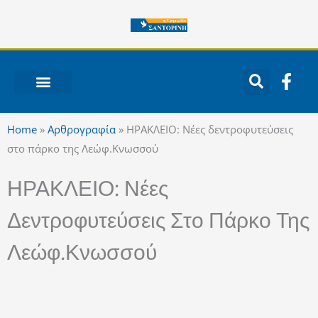
Μετάβαση
στο
περιεχόμενο
F
a
c
ΝΟΤΙΟ ΑΙΓΑΙΟ
e
Home
»
Αρθρογραφία
»
ΗΡΑΚΛΕΙΟ: Νέες δεντροφυτεύσεις
b
στο πάρκο της Λεώφ.Κνωσσού
o
o
ΗΡΑΚΛΕΙΟ: Νέες
k
-
Δεντροφυτεύσεις Στο Πάρκο Της
f
Λεώφ.Κνωσσού