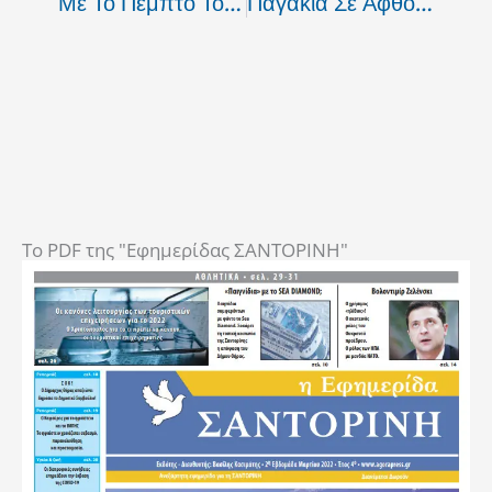
Με Το Πέμπτο Το Αστέρι Στην Φανέλα
Παγάκια Σε Αφθονία! Με Βάση Το "καθαρό" Νερό.
To PDF της "Εφημερίδας ΣΑΝΤΟΡΙΝΗ"