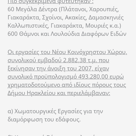
Πιο συγκεκριμένα φυτεύτηκαν :
60 Μεγάλα Δέντρα (Πλάτανοι, Χαρουπιές,
Γιακαράκτα, Σχοίνοι, Ακακίες, Δαμασκηνιές
Καλλωπιστικές, Γιακαράκτα, Μουριές κ.α.)
600 Θάμνοι και Λουλούδια Διαφόρων Ειδών
Οι εργασίες του Νέου Κοινόχρηστου Χώρου,
συνολικού εμβαδού 2.882,38 τ.μ. που
ξεκίνησαν την άνοιξη του 2007, είχαν
συνολικό προϋπολογισμό 493.280,00 ευρώ
χρηματοδοτούμενο από ιδίους πόρους τους
Δήμου Ηρακλείου και περιελάμβαναν:
α) Χωματουργικές Εργασίες για την
διαμόρφωση του εδάφους.