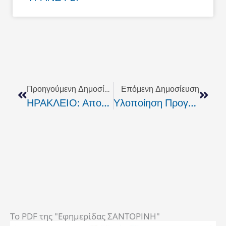
Prev
Next
Προηγούμενη Δημοσίευση
Επόμενη Δημοσίευση
ΗΡΑΚΛΕΙΟ: Αποφάσεις Διοικητικού Συμβουλίου Της ΚΕΔΚΕ
Υλοποίηση Προγραμμάτων Για Την Εκπαίδευση Μηχανικών
To PDF της "Εφημερίδας ΣΑΝΤΟΡΙΝΗ"