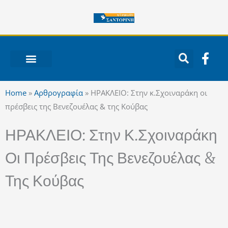
Μετάβαση
στο
περιεχόμενο
F
a
c
ΝΟΤΙΟ ΑΙΓΑΙΟ
e
Home
»
Αρθρογραφία
»
ΗΡΑΚΛΕΙΟ: Στην κ.Σχοιναράκη οι
b
πρέσβεις της Βενεζουέλας & της Κούβας
o
o
ΗΡΑΚΛΕΙΟ: Στην Κ.Σχοιναράκη
k
-
Οι Πρέσβεις Της Βενεζουέλας &
f
Της Κούβας