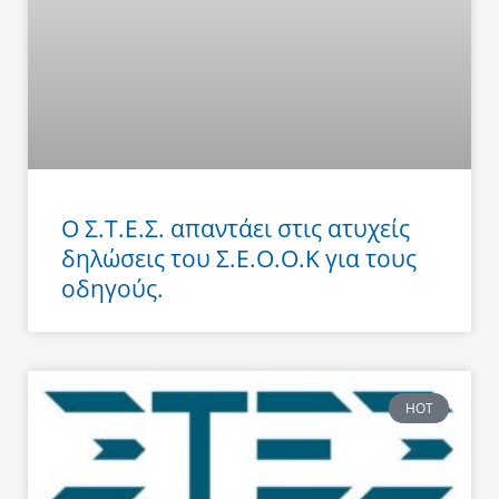
Ο Σ.Τ.Ε.Σ. απαντάει στις ατυχείς
δηλώσεις του Σ.Ε.Ο.Ο.Κ για τους
οδηγούς.
HOT