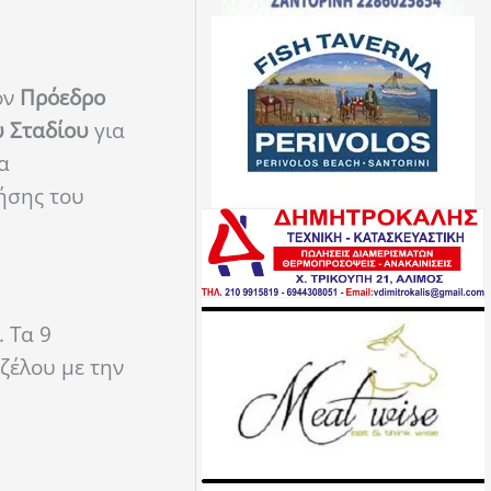
ον
Πρόεδρο
 Σταδίου
για
α
ήσης του
. Τα 9
ζέλου με την