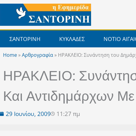
Μετάβαση
στο
περιεχόμενο
ΣΑΝΤΟΡΙΝΗ
ΚΥΚΛΑΔΕΣ
ΝΟΤΙΟ ΑΙΓΑ
Home
»
Αρθρογραφία
»
ΗΡΑΚΛΕΙΟ: Συνάντηση του Δημάρχ
ΗΡΑΚΛΕΙΟ: Συνάντησ
Και Αντιδημάρχων Με
29 Ιουνίου, 2009
11:27 πμ