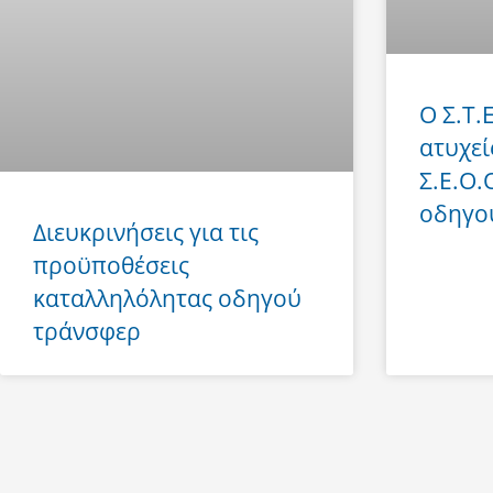
Ο Σ.Τ.
ατυχεί
Σ.Ε.Ο.
οδηγο
Διευκρινήσεις για τις
προϋποθέσεις
καταλληλόλητας οδηγού
τράνσφερ
Prev