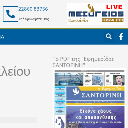
22860 83756
Τηλεφωνήστε μας
F
ΙΑ
a
c
e
To PDF της "Εφημερίδας
b
ΣΑΝΤΟΡΙΝΗ"
o
λείου
o
k
-
f