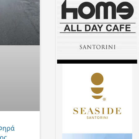
 Φηρά
ος