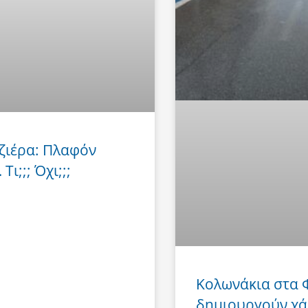
ζιέρα: Πλαφόν
Τι;;; Όχι;;;
Κολωνάκια στα
δημιουργούν χά