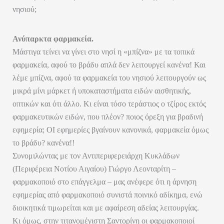
νησιού;
Ανύπαρκτα φαρμακεία.
Μάστιγα τείνει να γίνει στο νησί η «μπίζνα» με τα τοπικά
φαρμακεία, αφού το βράδυ απλά δεν λειτουργεί κανένα! Και
λέμε μπίζνα, αφού τα φαρμακεία του νησιού λειτουργούν ως
μικρά μίνι μάρκετ ή υποκαταστήματα ειδών αισθητικής,
οπτικών και ότι άλλο. Κι είναι τόσο τεράστιος ο τζίρος εκτός
φαρμακευτικών ειδών, που πλέον? ποιος όρεξη για βραδινή
εφημερία; ΟΙ εφημερίες βγαίνουν κανονικά, φαρμακεία όμως
το βράδυ? κανένα!!
Συνομιλώντας με τον Αντιπεριφερειάρχη Κυκλάδων
(Περιφέρεια Νοτίου Αιγαίου) Γιώργο Λεονταρίτη –
φαρμακοποιό στο επάγγελμα – μας ανέφερε ότι η άρνηση
εφημερίας από φαρμακοποιό συνιστά ποινικό αδίκημα, ενώ
διοικητικά τιμωρείται και με αφαίρεση αδείας λειτουργίας.
Κι όμως, στην τιτανομέγιστη Σαντορίνη οι φαρμακοποιοί