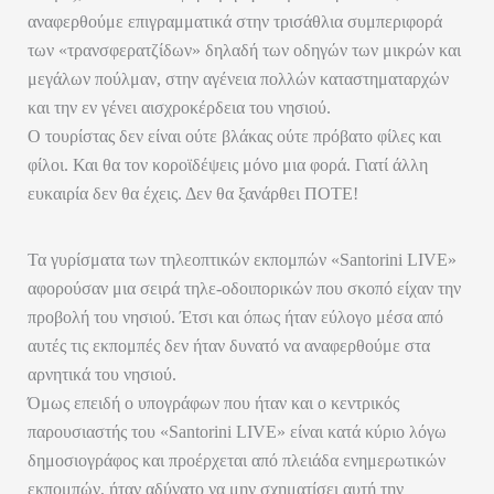
αναφερθούμε επιγραμματικά στην τρισάθλια συμπεριφορά
των «τρανσφερατζίδων» δηλαδή των οδηγών των μικρών και
μεγάλων πούλμαν, στην αγένεια πολλών καταστηματαρχών
και την εν γένει αισχροκέρδεια του νησιού.
Ο τουρίστας δεν είναι ούτε βλάκας ούτε πρόβατο φίλες και
φίλοι. Και θα τον κοροϊδέψεις μόνο μια φορά. Γιατί άλλη
ευκαιρία δεν θα έχεις. Δεν θα ξανάρθει ΠΟΤΕ!
Τα γυρίσματα των τηλεοπτικών εκπομπών «Santorini LIVE»
αφορούσαν μια σειρά τηλε-οδοιπορικών που σκοπό είχαν την
προβολή του νησιού. Έτσι και όπως ήταν εύλογο μέσα από
αυτές τις εκπομπές δεν ήταν δυνατό να αναφερθούμε στα
αρνητικά του νησιού.
Όμως επειδή ο υπογράφων που ήταν και ο κεντρικός
παρουσιαστής του «Santorini LIVE» είναι κατά κύριο λόγω
δημοσιογράφος και προέρχεται από πλειάδα ενημερωτικών
εκπομπών, ήταν αδύνατο να μην σχηματίσει αυτή την