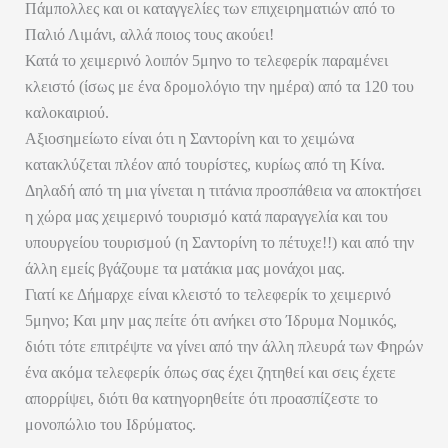
Πάμπολλες και οι καταγγελίες των επιχειρηματιών από το
Παλιό Λιμάνι, αλλά ποιος τους ακούει!
Κατά το χειμερινό λοιπόν 5μηνο το τελεφερίκ παραμένει
κλειστό (ίσως με ένα δρομολόγιο την ημέρα) από τα 120 του
καλοκαιριού.
Αξιοσημείωτο είναι ότι η Σαντορίνη και το χειμώνα
κατακλύζεται πλέον από τουρίστες, κυρίως από τη Κίνα.
Δηλαδή από τη μια γίνεται η τιτάνια προσπάθεια να αποκτήσει
η χώρα μας χειμερινό τουρισμό κατά παραγγελία και του
υπουργείου τουρισμού (η Σαντορίνη το πέτυχε!!) και από την
άλλη εμείς βγάζουμε τα ματάκια μας μονάχοι μας.
Γιατί κε Δήμαρχε είναι κλειστό το τελεφερίκ το χειμερινό
5μηνο; Και μην μας πείτε ότι ανήκει στο Ίδρυμα Νομικός,
διότι τότε επιτρέψτε να γίνει από την άλλη πλευρά των Φηρών
ένα ακόμα τελεφερίκ όπως σας έχει ζητηθεί και σεις έχετε
απορρίψει, διότι θα κατηγορηθείτε ότι προασπίζεστε το
μονοπώλιο του Ιδρύματος.