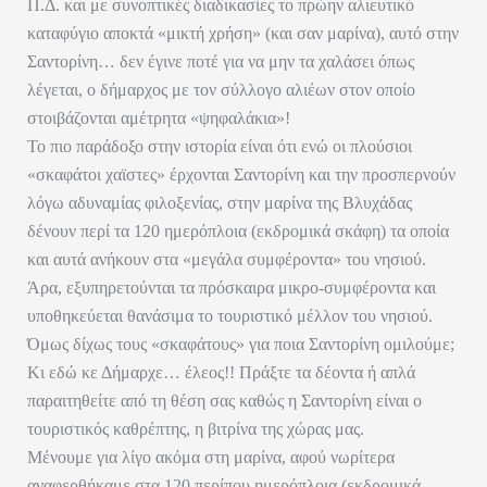
Π.Δ. και με συνοπτικές διαδικασίες το πρώην αλιευτικό
καταφύγιο αποκτά «μικτή χρήση» (και σαν μαρίνα), αυτό στην
Σαντορίνη… δεν έγινε ποτέ για να μην τα χαλάσει όπως
λέγεται, ο δήμαρχος με τον σύλλογο αλιέων στον οποίο
στοιβάζονται αμέτρητα «ψηφαλάκια»!
Το πιο παράδοξο στην ιστορία είναι ότι ενώ οι πλούσιοι
«σκαφάτοι χαϊστες» έρχονται Σαντορίνη και την προσπερνούν
λόγω αδυναμίας φιλοξενίας, στην μαρίνα της Βλυχάδας
δένουν περί τα 120 ημερόπλοια (εκδρομικά σκάφη) τα οποία
και αυτά ανήκουν στα «μεγάλα συμφέροντα» του νησιού.
Άρα, εξυπηρετούνται τα πρόσκαιρα μικρο-συμφέροντα και
υποθηκεύεται θανάσιμα το τουριστικό μέλλον του νησιού.
Όμως δίχως τους «σκαφάτους» για ποια Σαντορίνη ομιλούμε;
Κι εδώ κε Δήμαρχε… έλεος!! Πράξτε τα δέοντα ή απλά
παραιτηθείτε από τη θέση σας καθώς η Σαντορίνη είναι ο
τουριστικός καθρέπτης, η βιτρίνα της χώρας μας.
Μένουμε για λίγο ακόμα στη μαρίνα, αφού νωρίτερα
αναφερθήκαμε στα 120 περίπου ημερόπλοια (εκδρομικά