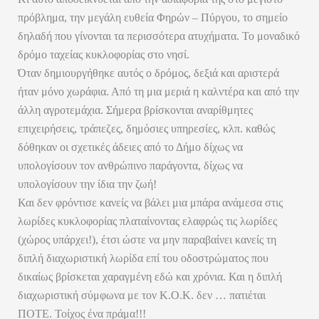
πρόβλημα, την μεγάλη ευθεία Φηρών – Πύργου, το σημείο
δηλαδή που γίνονται τα περισσότερα ατυχήματα. Το μοναδικό
δρόμο ταχείας κυκλοφορίας στο νησί.
Όταν δημιουργήθηκε αυτός ο δρόμος, δεξιά και αριστερά
ήταν μόνο χωράφια. Από τη μια μεριά η καλντέρα και από την
άλλη αγροτεμάχια. Σήμερα βρίσκονται αναρίθμητες
επιχειρήσεις, τράπεζες, δημόσιες υπηρεσίες, κλπ. καθώς
δόθηκαν οι σχετικές άδειες από το Δήμο δίχως να
υπολογίσουν τον ανθρώπινο παράγοντα, δίχως να
υπολογίσουν την ίδια την ζωή!
Και δεν φρόντισε κανείς να βάλει μια μπάρα ανάμεσα στις
λωρίδες κυκλοφορίας πλαταίνοντας ελαφρώς τις λωρίδες
(χώρος υπάρχει!), έτσι ώστε να μην παραβαίνει κανείς τη
διπλή διαχωριστική λωρίδα επί του οδοστρώματος που
δικαίως βρίσκεται χαραγμένη εδώ και χρόνια. Και η διπλή
διαχωριστική σύμφωνα με τον Κ.Ο.Κ. δεν … πατιέται
ΠΟΤΕ. Τοίχος ένα πράμα!!!