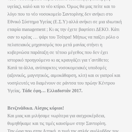
υγείας), καλό και το νέο κτίριο. Όμως θα μας πείτε και το
λόγο που το νέο νοσοκομείο Σαντορίνης δεν ανήκει στο
Εθνικό Σύστημα Υγείας (Ε.Σ.Υ) αλλά ανήκει σε μια ιδιωτική
εταιρία management ; Κι ας την έχετε βαφτίσει ΔΕΚΟ. Κάτι
σαν το κρέας … ψάρι του Τσίπρα! Μήπως να παίζει ρόλο ο
πελατειακός μηχανισμός που μετά μανίας στήνει η
κυβερνώσα παράταξη σε τέτοιο μέγεθος που δεν έχει
ιστορικό προηγούμενο κι ας κραυγάζει για τ΄αντίθετο;
Κατά τα άλλα, ανύπαρκτες νοσοκομειακές υποδομές
(αξονικός, μαγνητικός, αιμοκάθαρση, κλπ) και οι γιατροί και
νοσηλευτές να διαμένουν σε ράντσα του πρώην Κέντρου
Υγείας.
Τάδε έφη… Ελλαδιστάν 2017.
Βενζινάδικα. Αίσχος κύριοι!
Και μιας και μιλήσαμε νωρίτερα για αισχροκέρδεια,
θυμηθήκαμε και τις τιμές καυσίμων στην Σαντορίνη.
Την ώρα που στην Αττική, η τιμή της απλής αμόλυβδης τον