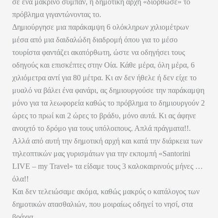
σε ένα μακρινό σύμπαν, η δημοτική αρχή «διόρθωσε» το
πρόβλημα γιγαντώνοντας το.
Δημιούργησε μια παράκαμψη 6 ολόκληρων χιλιομέτρων
μέσα από μια δαιδαλώδη διαδρομή όπου για το μέσο
τουρίστα φαντάζει ακατόρθωτη, ώστε να οδηγήσει τους
οδηγούς και επισκέπτες στην Οία. Κάθε μέρα, όλη μέρα, 6
χιλιόμετρα αντί για 80 μέτρα. Κι αν δεν ήθελε ή δεν είχε το
μυαλό να βάλει ένα φανάρι, ας δημιουργούσε την παράκαμψη
μόνο για τα λεωφορεία καθώς το πρόβλημα το δημιουργούν 2
ώρες το πρωί και 2 ώρες το βράδυ, μόνο αυτά. Κι ας άφηνε
ανοιχτό το δρόμο για τους υπόλοιπους. Απλά πράγματα!!.
Αλλά από αυτή την δημοτική αρχή και κατά την διάρκεια των
τηλεοπτικών μας γυρισμάτων για την εκπομπή «Santorini
LIVE – my Travel» τα είδαμε τους 3 καλοκαιρινούς μήνες …
όλα!!
Και δεν τελειώσαμε ακόμα, καθώς μακρύς ο κατάλογος των
δημοτικών ατασθαλιών, που μοιραίως οδηγεί το νησί, στα
βράχια.