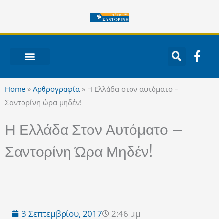
Μετάβαση
στο
περιεχόμενο
F
a
c
ΝΟΤΙΟ ΑΙΓΑΙΟ
e
Home
»
Αρθρογραφία
»
Η Ελλάδα στον αυτόματο –
b
Σαντορίνη ώρα μηδέν!
o
o
Η Ελλάδα Στον Αυτόματο –
k
-
Σαντορίνη Ώρα Μηδέν!
f
3 Σεπτεμβρίου, 2017
2:46 μμ