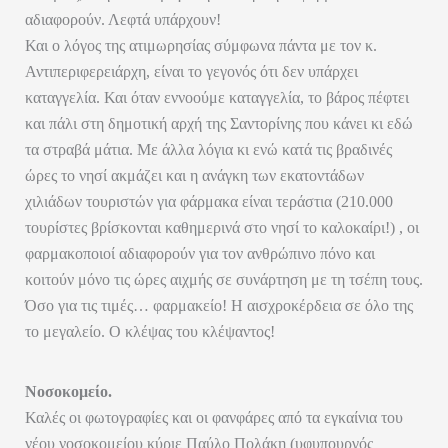
αδιαφορούν. Λεφτά υπάρχουν!
Και ο λόγος της ατιμωρησίας σύμφωνα πάντα με τον κ.
Αντιπεριφερειάρχη, είναι το γεγονός ότι δεν υπάρχει
καταγγελία. Και όταν εννοούμε καταγγελία, το βάρος πέφτει
και πάλι στη δημοτική αρχή της Σαντορίνης που κάνει κι εδώ
τα στραβά μάτια. Με άλλα λόγια κι ενώ κατά τις βραδινές
ώρες το νησί ακμάζει και η ανάγκη των εκατοντάδων
χιλιάδων τουριστών για φάρμακα είναι τεράστια (210.000
τουρίστες βρίσκονται καθημερινά στο νησί το καλοκαίρι!) , οι
φαρμακοποιοί αδιαφορούν για τον ανθρώπινο πόνο και
κοιτούν μόνο τις ώρες αιχμής σε συνάρτηση με τη τσέπη τους.
Όσο για τις τιμές… φαρμακείο! Η αισχροκέρδεια σε όλο της
το μεγαλείο. Ο κλέψας του κλέψαντος!
Νοσοκομείο.
Καλές οι φωτογραφίες και οι φανφάρες από τα εγκαίνια του
νέου νοσοκομείου κύριε Παύλο Πολάκη (υφυπουργός