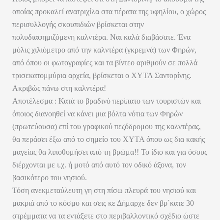
οποίας προκαλεί ανατριχίλα στα πέρατα της υφηλίου, ο χώρος
περισυλλογής σκουπιδιών βρίσκεται στην
πολυδιαφημιζόμενη καλντέρα. Ναι καλά διαβάσατε. Ένα
μόλις χιλιόμετρο από την καλντέρα (γκρεμνά) των Φηρών,
από όπου οι φωτογραφίες και τα βίντεο αριθμούν σε πολλά
τρισεκατομμύρια αρχεία, βρίσκεται ο ΧΥΤΑ Σαντορίνης.
Ακριβώς πάνω στη καλντέρα!
Αποτέλεσμα : Κατά το βραδινό περίπατο των τουριστών και
όποιος διανοηθεί να κάνει μια βόλτα νότια των Φηρών
(πρωτεύουσα) επί του γραφικού πεζόδρομου της καλντέρας,
θα περάσει έξω από το σημείο του ΧΥΤΑ όπου ως δια κακής
μαγείας θα λιποθυμήσει από τη βρώμα!! Το ίδιο και για όσους
διέρχονται με ι.χ. ή μοτό από αυτό τον οδικό άξονα, τον
βασικότερο του νησιού.
Τόση ανεκμεταύλευτη γη στη πίσω πλευρά του νησιού και
μακριά από το κόσμο και σεις κε Δήμαρχε δεν βρ΄κατε 30
στρέμματα να τα εντάξετε στο περιβαλλοντικό σχέδιο ώστε