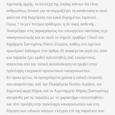
λιμενικής αρχής, τα στελέχη της οποίας κάνουν ότι είναι
ανθρωπίνως δυνατό για να συμμαζέψει τη κατάσταση κι αυτό
φαίνεται στη διαχείριση του κακά δομημένου λιμανιού .
Όμως ? το μεν πνεύμα πρόθυμον, η δε σαρξ ασθενής .
Ανατρέξαμε στις παραγράφους του υπουργείου ναυτιλίας περί
ναυαγοσωστικής και σε αυτό το σημείο τραβάμε τ?αυτί του
δημάρχου Σαντορίνης Νίκου Ζώρζου, καθώς στο σχετικό
προεδρικό διάταγμα, στο άρθρο 20 αναφέρεται ρητά ότι, όταν
μια παραλία έχει κριθεί πολυπληθείς από λουόμενους,
απαιτείται από την τοπική αυτοδιοίκηση να προβεί στην
πρόσληψη εποχιακού προσωπικού ναυαγοσωστών.
Εν προκειμένω, τα προηγούμενα χρόνια η ειδική επιτροπή
που απαρτίστηκε από την Περιφέρεια Νοτίου Αιγαίου, την
δημοτική αρχή Θήρας και το Λιμεναρχείο Θήρας (Σαντορίνης)
απεφάνθη για τις παραλίες με το χαρακτήρα «πολυπληθείς»
και τότε προέβη στην πρόσληψη ναυαγοσωστών και στη
δόμηση των ειδικών πύργων ελέγχου επί της παραλιών που