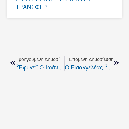
ΤΡΑΝΣΦΕΡ
Prev
Next
Προηγούμενη Δημοσίευση
Επόμενη Δημοσίευση
“Έφυγε” Ο Ιωάννης Συρίγος Από Την Οία
Ο Εισαγγελέας “προσγείωσε” Τα Ελικόπτερα