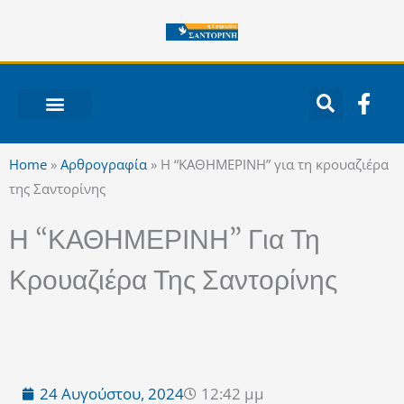
Μετάβαση
στο
περιεχόμενο
F
a
c
ΝΟΤΙΟ ΑΙΓΑΙΟ
e
Home
»
Αρθρογραφία
»
Η “ΚΑΘΗΜΕΡΙΝΗ” για τη κρουαζιέρα
b
της Σαντορίνης
o
o
Η “ΚΑΘΗΜΕΡΙΝΗ” Για Τη
k
-
Κρουαζιέρα Της Σαντορίνης
f
24 Αυγούστου, 2024
12:42 μμ