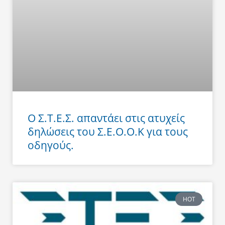
Ο Σ.Τ.Ε.Σ. απαντάει στις ατυχείς
δηλώσεις του Σ.Ε.Ο.Ο.Κ για τους
οδηγούς.
HOT