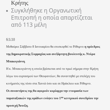
Κρήτης
Συγκλήθηκε η Οργανωτική
Επιτροπή η οποία απαρτίζεται
από 113 μέλη
6/1/10
Μεθαύριο Σάββατο 8 Ιανουαρίου θα επισκεφθεί το Ρέθυμνο
η πρόεδρος
της Δημοκρατικής Συμμαχίας και ανεξάρτητη βουλευτής κ. Ντόρα
Μπακογιάννη
.
Η κ. Μπακογιάννη η οποία βρίσκεται από το πρωί σήμερα στην Κρήτη
λόγω του εορτασμού των Θεοφανείων, θα συναντηθεί με στελέχη του
κινήματός της τόσο στα Χανιά όσο και σε Ηράκλειο και Ρέθυμνο.
Οι συναντήσεις της θα αφορούν κυρίαρχα την ετοιμασία των
ου
παραταξιακών της ομάδων ενόψει του 1
κεντρικού συνεδρίου την
προσεχή Άνοιξη.