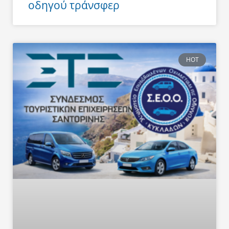
οδηγού τράνσφερ
HOT