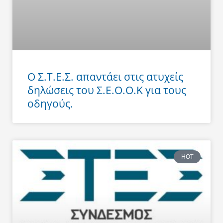
Ο Σ.Τ.Ε.Σ. απαντάει στις ατυχείς
δηλώσεις του Σ.Ε.Ο.Ο.Κ για τους
οδηγούς.
HOT