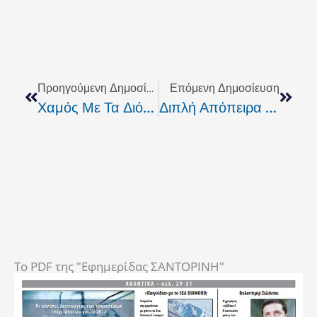
Prev
Next
Προηγούμενη Δημοσίευση
Επόμενη Δημοσίευση
Χαμός Με Τα Διόδια. Εκρηκτικό & Επανάστατικό Το Κλίμα Την Στιγμή Που Η Διαπλοκή Καλά Κρατεί
Διπλή Απόπειρα Αυτοκτονίας Στον Μυλοποτάμο
To PDF της "Εφημερίδας ΣΑΝΤΟΡΙΝΗ"