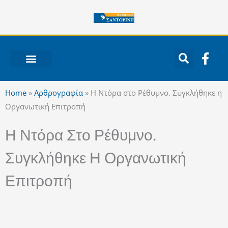
Μετάβαση
στο
περιεχόμενο
F
a
c
ΝΟΤΙΟ ΑΙΓΑΙΟ
e
Home
»
Αρθρογραφία
»
Η Ντόρα στο Ρέθυμνο. Συγκλήθηκε η
b
Οργανωτική Επιτροπή
o
o
Η Ντόρα Στο Ρέθυμνο.
k
-
Συγκλήθηκε Η Οργανωτική
f
Επιτροπή