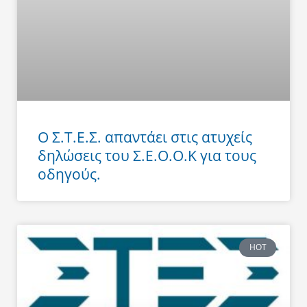
Ο Σ.Τ.Ε.Σ. απαντάει στις ατυχείς
δηλώσεις του Σ.Ε.Ο.Ο.Κ για τους
οδηγούς.
HOT