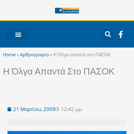
Μετάβαση
στο
περιεχόμενο
F
a
c
ΝΟΤΙΟ ΑΙΓΑΙΟ
e
Home
»
Αρθρογραφία
»
Η Όλγα απαντά στο ΠΑΣΟΚ
b
o
Η Όλγα Απαντά Στο ΠΑΣΟΚ
o
k
-
f
21 Μαρτίου, 2009
12:42 μμ