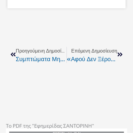
Prev
Next
Προηγούμενη Δημοσίευση
Επόμενη Δημοσίευση
Συμπτώματα Μηνιγίτιδας Παράγοντες Και Αντιμετώπισή Της
«Αφού Δεν Ξέρουν Τι Ψηφίζουν Απορώ Πως Θέλουν Να Κυβερνήσουν»
To PDF της "Εφημερίδας ΣΑΝΤΟΡΙΝΗ"