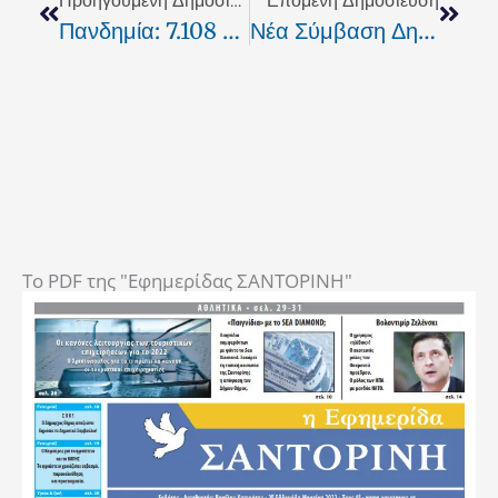
Προηγούμενη Δημοσίευση
Επόμενη Δημοσίευση
Πανδημία: 7.108 Νέα Κρούσματα, 93 Θάνατοι, 612 Διασωληνωμένοι Ασθενείς
Νέα Σύμβαση Δημάρχου Σιγάλα …από Τα LIDL.
To PDF της "Εφημερίδας ΣΑΝΤΟΡΙΝΗ"