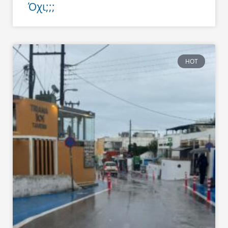
Όχι;;;
HOT