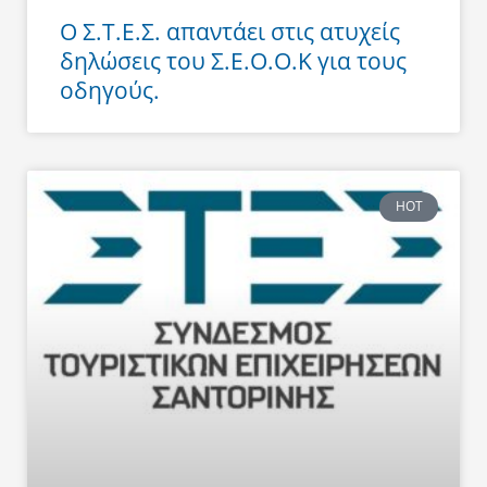
Ο Σ.Τ.Ε.Σ. απαντάει στις ατυχείς
δηλώσεις του Σ.Ε.Ο.Ο.Κ για τους
οδηγούς.
HOT