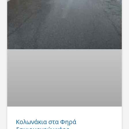
Κολωνάκια στα Φηρά