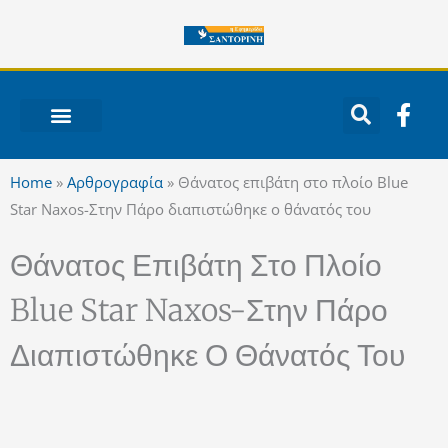
Μετάβαση
στο
περιεχόμενο
F
a
c
ΝΟΤΙΟ ΑΙΓΑΙΟ
e
Home
»
Αρθρογραφία
»
Θάνατος επιβάτη στο πλοίο Blue
b
Star Naxos-Στην Πάρο διαπιστώθηκε ο θάνατός του
o
o
Θάνατος Επιβάτη Στο Πλοίο
k
-
Blue Star Naxos-Στην Πάρο
f
Διαπιστώθηκε Ο Θάνατός Του