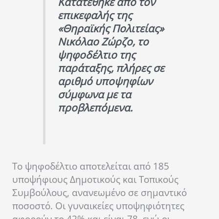
Κατατέθηκε από τον
επικεφαλής της
«Θηραϊκής Πολιτείας»
Νικόλαο Ζώρζο, το
ψηφοδέλτιο της
παράταξης, πλήρες σε
αριθμό υποψηφίων
σύμφωνα με τα
προβλεπόμενα.
Το ψηφοδέλτιο αποτελείται από 185
υποψήφιους Δημοτικούς και Τοπικούς
Συμβούλους, ανανεωμένο σε σημαντικό
ποσοστό. Οι γυναικείες υποψηφιότητες
αφορούν το 42% και είναι 78, ενώ οι