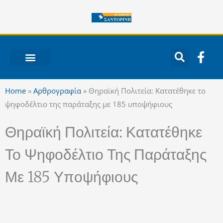
Μετάβαση
στο
περιεχόμενο
F
a
c
ΝΟΤΙΟ ΑΙΓΑΙΟ
e
Home
»
Αρθρογραφία
»
Θηραϊκή Πολιτεία: Κατατέθηκε το
b
ψηφοδέλτιο της παράταξης με 185 υποψήφιους
o
o
Θηραϊκή Πολιτεία: Κατατέθηκε
k
-
Το Ψηφοδέλτιο Της Παράταξης
f
Με 185 Υποψήφιους