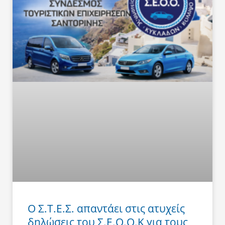
Ο Σ.Τ.Ε.Σ. απαντάει στις ατυχείς
δηλώσεις του Σ.Ε.Ο.Ο.Κ για τους