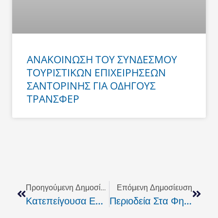
ΑΝΑΚΟΙΝΩΣΗ ΤΟΥ ΣΥΝΔΕΣΜΟΥ
ΤΟΥΡΙΣΤΙΚΩΝ ΕΠΙΧΕΙΡΗΣΕΩΝ
ΣΑΝΤΟΡΙΝΗΣ ΓΙΑ ΟΔΗΓΟΥΣ
ΤΡΑΝΣΦΕΡ
Prev
Next
Προηγούμενη Δημοσίευση
Επόμενη Δημοσίευση
Κατεπείγουσα Επιστολή Κικίλια Σε Περιφέρειες Και Δήμους Για Την Υλοποίηση Αντιπλημμυρικών Έργων
Περιοδεία Στα Φηρά Πραγματοποίησε Ο Ν. Ζώρζος. – Το Σχέδιο Για Την Πόλη