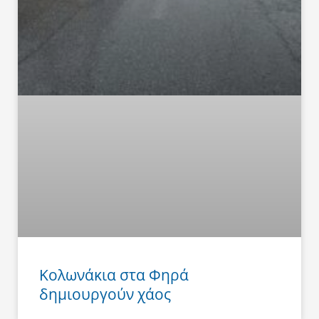
Κολωνάκια στα Φηρά
δημιουργούν χάος