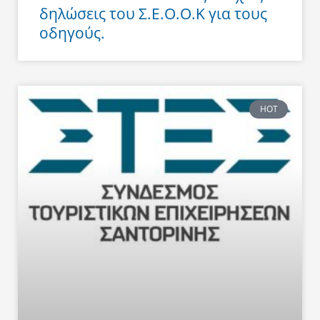
δηλώσεις του Σ.Ε.Ο.Ο.Κ για τους
οδηγούς.
HOT