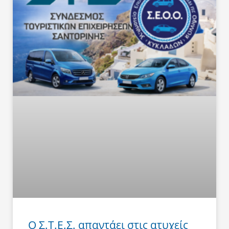
Ο Σ.Τ.Ε.Σ. απαντάει στις ατυχείς