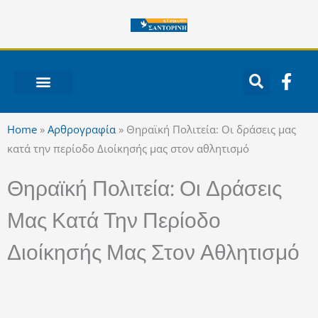
Μετάβαση
στο
περιεχόμενο
F
a
c
ΝΟΤΙΟ ΑΙΓΑΙΟ
e
Home
»
Αρθρογραφία
»
Θηραϊκή Πολιτεία: Οι δράσεις μας
b
κατά την περίοδο Διοίκησής μας στον αθλητισμό
o
o
Θηραϊκή Πολιτεία: Οι Δράσεις
k
-
Μας Κατά Την Περίοδο
f
Διοίκησής Μας Στον Αθλητισμό