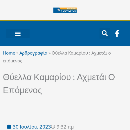
Μετάβαση
στο
περιεχόμενο
F
a
c
ΝΟΤΙΟ ΑΙΓΑΙΟ
e
Home
»
Αρθρογραφία
»
Θύελλα Καμαρίου : Αχμετάι ο
b
επόμενος
o
o
Θύελλα Καμαρίου : Αχμετάι Ο
k
-
Επόμενος
f
30 Ιουλίου, 2023
9:32 πμ