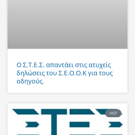
Ο Σ.Τ.Ε.Σ. απαντάει στις ατυχείς
δηλώσεις του Σ.Ε.Ο.Ο.Κ για τους
οδηγούς.
HOT