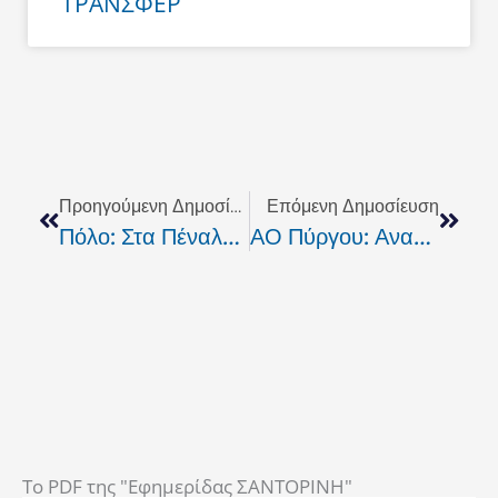
ΤΡΑΝΣΦΕΡ
Prev
Next
Προηγούμενη Δημοσίευση
Επόμενη Δημοσίευση
Πόλο: Στα Πέναλτι Χάθηκε Το “χρυσό” Για Την Εθνική Μας
ΑΟ Πύργου: Ανανέωσε Και Ο Γιάννης Δαβιλάς
To PDF της "Εφημερίδας ΣΑΝΤΟΡΙΝΗ"