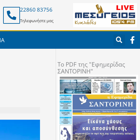
22860 83756
Τηλεφωνήστε μας
F
ΙΑ
a
c
e
To PDF της "Εφημερίδας
b
ΣΑΝΤΟΡΙΝΗ"
o
o
k
-
f