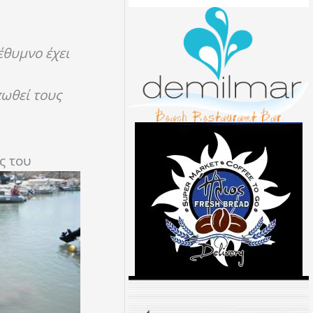
έθυμνο έχει
πωθεί τους
ς του