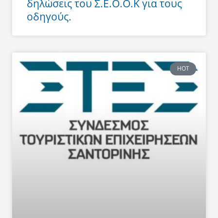
δηλώσεις του Σ.Ε.Ο.Ο.Κ για τους
οδηγούς.
HOT