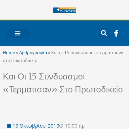
Μετάβαση
στο
περιεχόμενο
F
a
c
ΝΟΤΙΟ ΑΙΓΑΙΟ
e
Home
»
Αρθρογραφία
»
Και οι 15 συνδυασμοί «τερμάτισαν»
b
στο Πρωτοδικείο
o
o
Και Οι 15 Συνδυασμοί
k
-
«τερμάτισαν» Στο Πρωτοδικείο
f
19 Οκτωβρίου, 2010
10:00 πμ