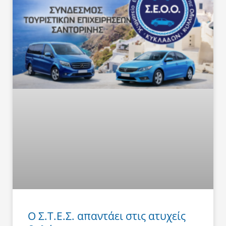
Ο Σ.Τ.Ε.Σ. απαντάει στις ατυχείς