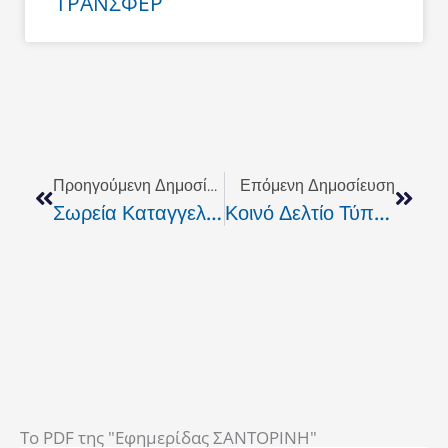
ΤΡΑΝΣΦΕΡ
Prev
Next
Προηγούμενη Δημοσίευση
Επόμενη Δημοσίευση
Σωρεία Καταγγελιών Για Υποκλοπή Μεταφορικού Έργου Από Τα Σωματεία
Κοινό Δελτίο Τύπου Των Σωματείων Επιβατικών Μεταφορών Σαντορίνης.
To PDF της "Εφημερίδας ΣΑΝΤΟΡΙΝΗ"