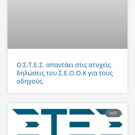
Ο Σ.Τ.Ε.Σ. απαντάει στις ατυχείς
δηλώσεις του Σ.Ε.Ο.Ο.Κ για τους
οδηγούς.
HOT