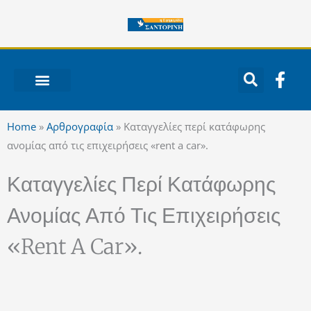
Μετάβαση
στο
περιεχόμενο
F
a
c
ΝΟΤΙΟ ΑΙΓΑΙΟ
e
Home
»
Αρθρογραφία
»
Καταγγελίες περί κατάφωρης
b
ανομίας από τις επιχειρήσεις «rent a car».
o
o
Καταγγελίες Περί Κατάφωρης
k
-
Ανομίας Από Τις Επιχειρήσεις
f
«rent A Car».