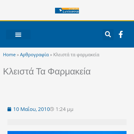
Μετάβαση
στο
περιεχόμενο
F
a
c
ΝΟΤΙΟ ΑΙΓΑΙΟ
e
Home
»
Αρθρογραφία
»
Κλειστά τα φαρμακεία
b
o
Κλειστά Τα Φαρμακεία
o
k
-
f
10 Μαΐου, 2010
1:24 μμ