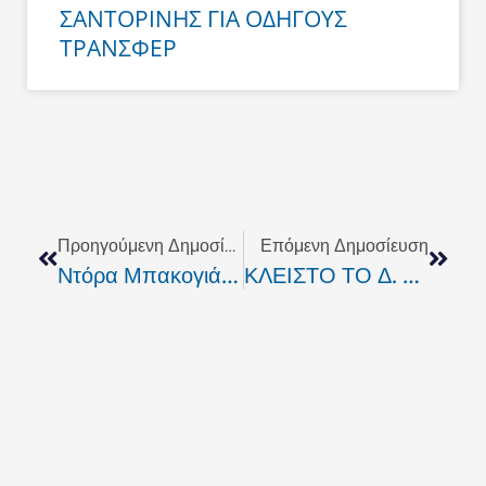
ΣΑΝΤΟΡΙΝΗΣ ΓΙΑ ΟΔΗΓΟΥΣ
ΤΡΑΝΣΦΕΡ
Prev
Next
Προηγούμενη Δημοσίευση
Επόμενη Δημοσίευση
Ντόρα Μπακογιάννη: Δεν Επενδύω Στη Χρεοκοπία Της Χώρας
ΚΛΕΙΣΤΟ ΤΟ Δ. ΚΤΕΟ ΤΗΣ ΝΟΜΑΡΧΙΑΣ ΤΗΝ ΠΕΜΠΤΗ 13 ΜΑΙΟΥ