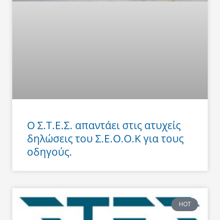
Ο Σ.Τ.Ε.Σ. απαντάει στις ατυχείς
δηλώσεις του Σ.Ε.Ο.Ο.Κ για τους
οδηγούς.
HOT