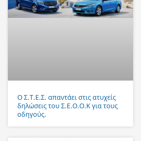
Ο Σ.Τ.Ε.Σ. απαντάει στις ατυχείς
δηλώσεις του Σ.Ε.Ο.Ο.Κ για τους
οδηγούς.