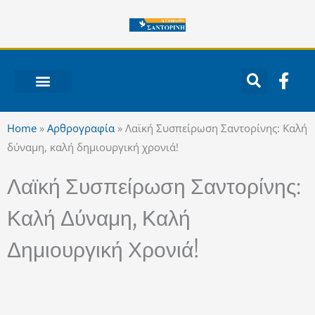
Μετάβαση
στο
περιεχόμενο
F
a
c
ΝΟΤΙΟ ΑΙΓΑΙΟ
e
Home
»
Αρθρογραφία
»
Λαϊκή Συσπείρωση Σαντορίνης: Καλή
b
δύναμη, καλή δημιουργική χρονιά!
o
o
Λαϊκή Συσπείρωση Σαντορίνης:
k
-
Καλή Δύναμη, Καλή
f
Δημιουργική Χρονιά!