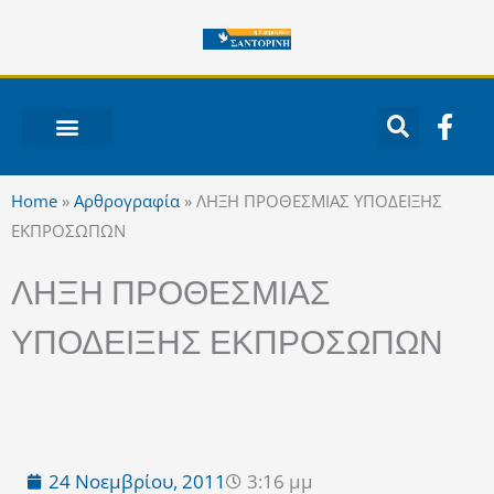
Μετάβαση
στο
περιεχόμενο
F
a
c
ΝΟΤΙΟ ΑΙΓΑΙΟ
e
Home
»
Αρθρογραφία
»
ΛΗΞΗ ΠΡΟΘΕΣΜΙΑΣ ΥΠΟΔΕΙΞΗΣ
b
ΕΚΠΡΟΣΩΠΩΝ
o
o
ΛΗΞΗ ΠΡΟΘΕΣΜΙΑΣ
k
-
ΥΠΟΔΕΙΞΗΣ ΕΚΠΡΟΣΩΠΩΝ
f
24 Νοεμβρίου, 2011
3:16 μμ