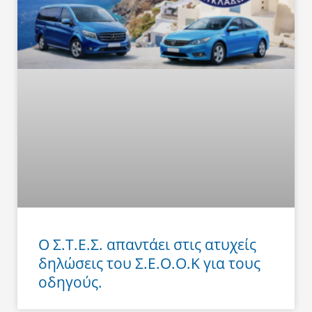
Ο Σ.Τ.Ε.Σ. απαντάει στις ατυχείς
δηλώσεις του Σ.Ε.Ο.Ο.Κ για τους
οδηγούς.