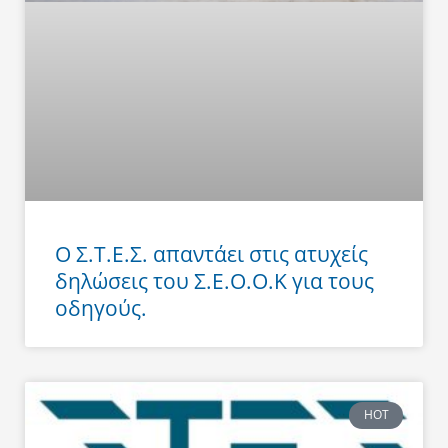
Ο Σ.Τ.Ε.Σ. απαντάει στις ατυχείς
δηλώσεις του Σ.Ε.Ο.Ο.Κ για τους
οδηγούς.
HOT