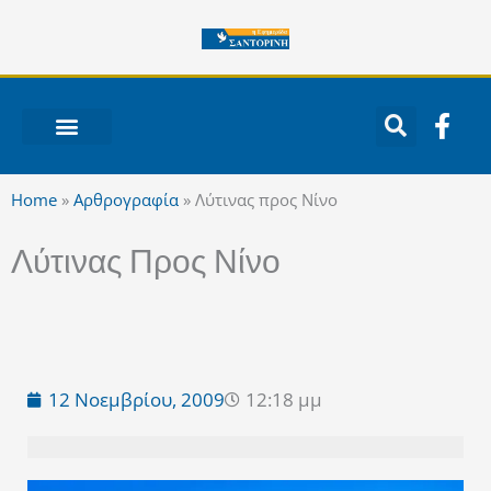
Μετάβαση
στο
περιεχόμενο
F
a
c
ΝΟΤΙΟ ΑΙΓΑΙΟ
e
Home
»
Αρθρογραφία
»
Λύτινας προς Νίνο
b
o
Λύτινας Προς Νίνο
o
k
-
f
12 Νοεμβρίου, 2009
12:18 μμ