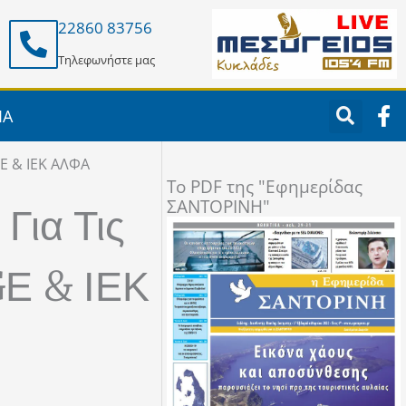
22860 83756
Τηλεφωνήστε μας
F
ΙΑ
a
c
Ε & ΙΕΚ ΑΛΦΑ
e
To PDF της "Εφημερίδας
b
ΣΑΝΤΟΡΙΝΗ"
o
Για Τις
o
k
Ε & ΙΕΚ
-
f