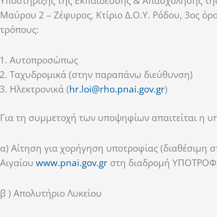
Υποστήριξης της Εκπαίδευσης & Απασχόλησης της
Μαύρου 2 – Ζέφυρος, Κτίριο Δ.Ο.Υ. Ρόδου, 3ος όρ
τρόπους:
Αυτοπροσώπως
Ταχυδρομικά (στην παραπάνω διεύθυνση)
Ηλεκτρονικά (
hr.loi@rho.pnai.gov.gr
)
Για τη συμμετοχή των υποψηφίων απαιτείται η υ
α) Aίτηση για χορήγηση υποτροφίας (διαθέσιμη σ
Αιγαίου
www.pnai.gov.gr
στη διαδρομή YΠΟΤΡΟΦΙ
β ) Απολυτήριο Λυκείου