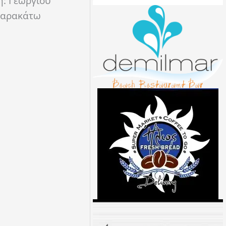
η: Γεωργίου
 παρακάτω