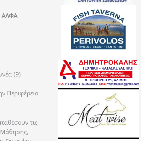
Κ ΑΛΦΑ
ννέα (9)
ην Περιφέρεια
καταθέσουν τις
υ Μάθησης,