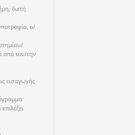
ρη, διετή
υποτροφία, ο/
στημίου/
ά από τον/την
ις εισαγωγής
ρόγραμμα
 επιλέξει
η