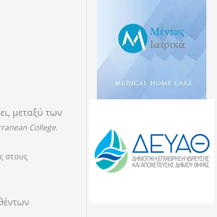
ει, μεταξύ των
rranean
College
.
ς στους
θέντων