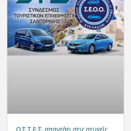
Ο Σ.Τ.Ε.Σ. απαντάει στις ατυχείς