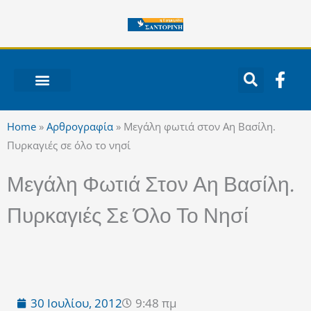
Μετάβαση
στο
περιεχόμενο
F
a
c
ΝΟΤΙΟ ΑΙΓΑΙΟ
e
Home
»
Αρθρογραφία
»
Μεγάλη φωτιά στον Αη Βασίλη.
b
Πυρκαγιές σε όλο το νησί
o
o
Μεγάλη Φωτιά Στον Αη Βασίλη.
k
-
Πυρκαγιές Σε Όλο Το Νησί
f
30 Ιουλίου, 2012
9:48 πμ