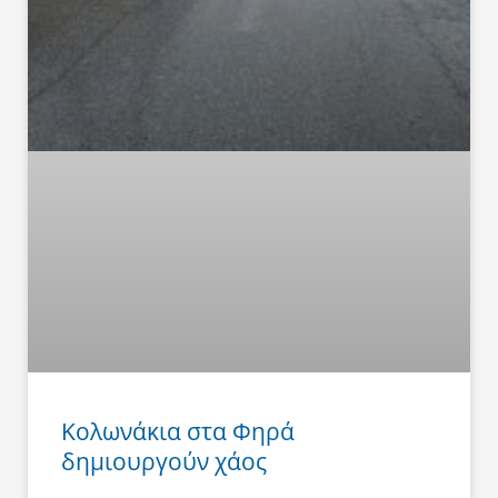
Κολωνάκια στα Φηρά
δημιουργούν χάος