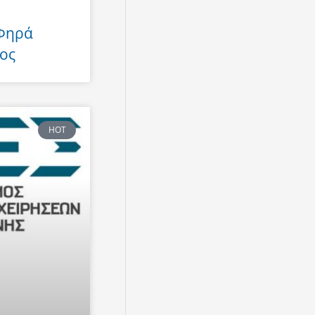
 Φηρά
ος
HOT