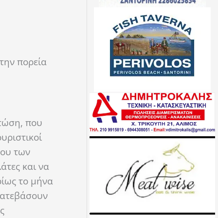
την πορεία
πτώση, που
ουριστικοί
νου των
άτες και να
ρίως το μήνα
κατεβάσουν
ς