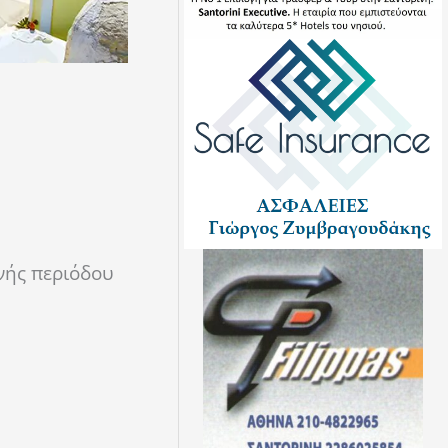
νής περιόδου