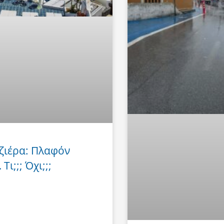
ζιέρα: Πλαφόν
Τι;;; Όχι;;;