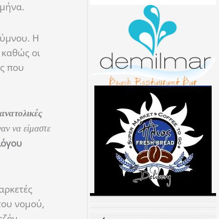
 μήνα.
θύμνου. Η
 καθώς οι
ας που
 ανατολικές
ναν να είμαστε
λόγου
αρκετές
του νομού,
εζόν.