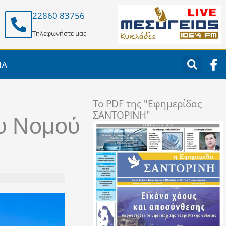
22860 83756
Τηλεφωνήστε μας
F
ΙΑ
a
c
e
To PDF της "Εφημερίδας
b
ΣΑΝΤΟΡΙΝΗ"
o
ου Νομού
o
k
-
f