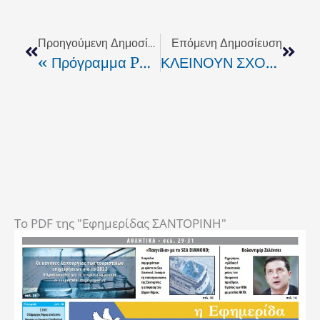
Prev
Next
Προηγούμενη Δημοσίευση
Επόμενη Δημοσίευση
« Πρόγραμμα POSEIDON – Τσουνάμι Μετά Από Ισχυρό Σεισμό»
ΚΛΕΙΝΟΥΝ ΣΧΟΛΕΙΑ ΛΟΓΩ ΥΠΟΠΤΩΝ ΚΡΟΥΣΜΑΤΩΝ ΤΟΥ ΙΟΥ ΤΗΣ ΝΕΑΣ ΓΡΙΠΗΣ
To PDF της "Εφημερίδας ΣΑΝΤΟΡΙΝΗ"