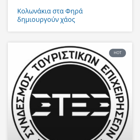
Κολωνάκια στα Φηρά
δημιουργούν χάος
HOT