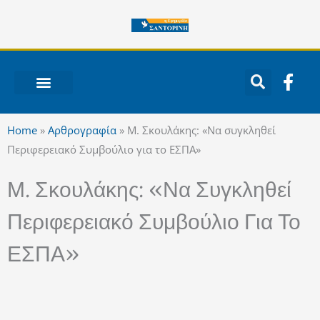
Μετάβαση
στο
περιεχόμενο
F
a
c
ΝΟΤΙΟ ΑΙΓΑΙΟ
e
Home
»
Αρθρογραφία
»
Μ. Σκουλάκης: «Να συγκληθεί
b
Περιφερειακό Συμβούλιο για το ΕΣΠΑ»
o
o
Μ. Σκουλάκης: «Να Συγκληθεί
k
-
Περιφερειακό Συμβούλιο Για Το
f
ΕΣΠΑ»