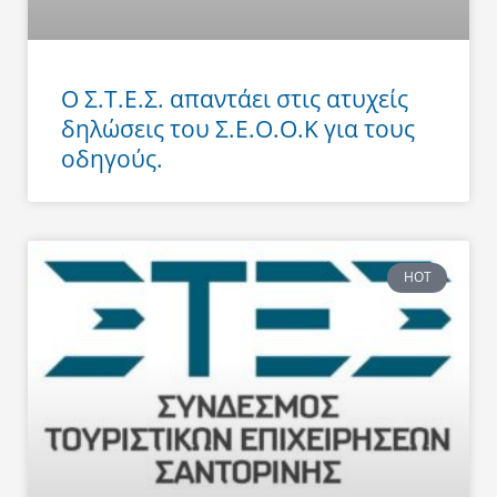
Ο Σ.Τ.Ε.Σ. απαντάει στις ατυχείς
δηλώσεις του Σ.Ε.Ο.Ο.Κ για τους
οδηγούς.
HOT