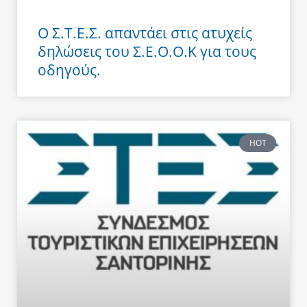
Ο Σ.Τ.Ε.Σ. απαντάει στις ατυχείς
δηλώσεις του Σ.Ε.Ο.Ο.Κ για τους
οδηγούς.
HOT