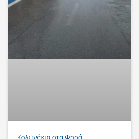
Κολωνάκια στα Φηρά