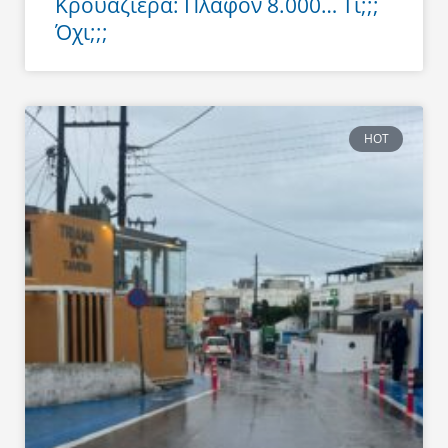
Κρουαζιέρα: Πλαφόν 8.000… Τι;;;
Όχι;;;
HOT