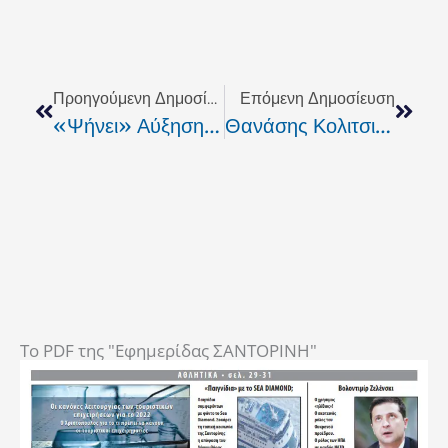
Prev
Next
Προηγούμενη Δημοσίευση
Επόμενη Δημοσίευση
«Ψήνει» Αύξηση Κεφαλαίου Και Η Eurobank;
Θανάσης Κολιτσιδάκης. Ο Νέος Προπονητής Του ΑΟ Επισκοπής
To PDF της "Εφημερίδας ΣΑΝΤΟΡΙΝΗ"