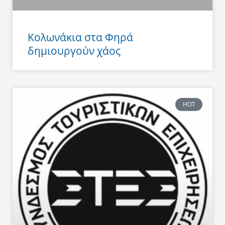
Κολωνάκια στα Φηρά
δημιουργούν χάος
HOT