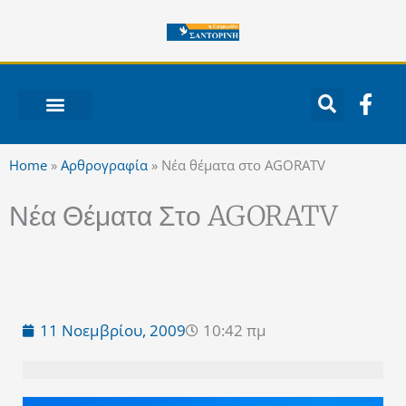
Μετάβαση
στο
περιεχόμενο
F
a
c
ΝΟΤΙΟ ΑΙΓΑΙΟ
e
Home
»
Αρθρογραφία
»
Νέα θέματα στο AGORATV
b
o
Νέα Θέματα Στο AGORATV
o
k
-
f
11 Νοεμβρίου, 2009
10:42 πμ