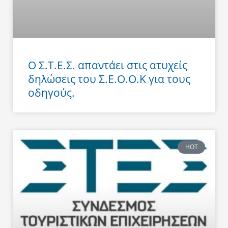
Ο Σ.Τ.Ε.Σ. απαντάει στις ατυχείς
δηλώσεις του Σ.Ε.Ο.Ο.Κ για τους
οδηγούς.
HOT