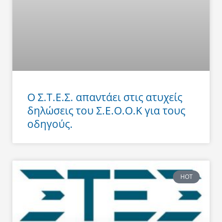
Ο Σ.Τ.Ε.Σ. απαντάει στις ατυχείς
δηλώσεις του Σ.Ε.Ο.Ο.Κ για τους
οδηγούς.
HOT