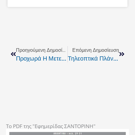
Prev
Next
Προηγούμενη Δημοσίευση
Επόμενη Δημοσίευση
Προχωρά Η Μετεγκατάσταση Του Κτιρίου Της Αστυνομικής Διεύθυνσης Ρεθύμνου!
Τηλεοπτικά Πλάνα & Δηλώσεις Από Την Ληστεία Στην Εμπορική Τράπεζα Της Καλλιθέας
To PDF της "Εφημερίδας ΣΑΝΤΟΡΙΝΗ"