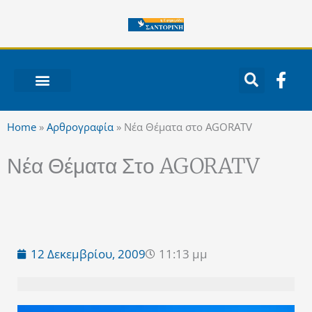
Μετάβαση
στο
περιεχόμενο
F
a
c
ΝΟΤΙΟ ΑΙΓΑΙΟ
e
Home
»
Αρθρογραφία
»
Νέα Θέματα στο AGORATV
b
o
Νέα Θέματα Στο AGORATV
o
k
-
f
12 Δεκεμβρίου, 2009
11:13 μμ