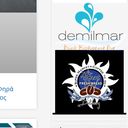
 Φηρά
ος