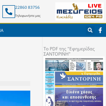
22860 83756
Τηλεφωνήστε μας
F
ΙΑ
a
c
e
To PDF της "Εφημερίδας
b
ΣΑΝΤΟΡΙΝΗ"
o
o
k
-
f