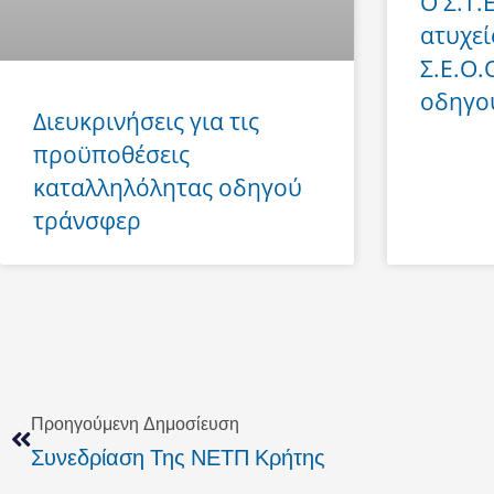
Ο Σ.Τ.
ατυχεί
Σ.Ε.Ο.
οδηγο
Διευκρινήσεις για τις
προϋποθέσεις
καταλληλόλητας οδηγού
τράνσφερ
Prev
Προηγούμενη Δημοσίευση
Συνεδρίαση Της ΝΕΤΠ Κρήτης