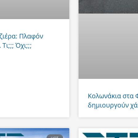
ζιέρα: Πλαφόν
Τι;;; Όχι;;;
Κολωνάκια στα
δημιουργούν χά