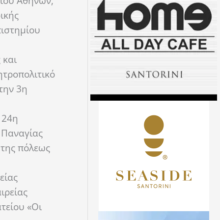
μίου Αθηνών,
ικής
πιστημίου
 και
ητροπολιτικό
την 3η
 24η
 Παναγίας
 της πόλεως
είας
ιρείας
ατείου «Οι