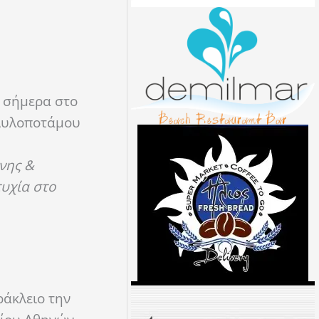
 σήμερα στο
 Αυλοποτάμου
νης &
τυχία στο
ράκλειο την