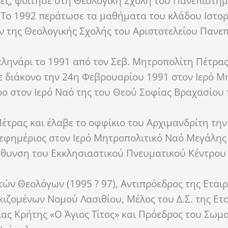
δές, φοίτησε στη Θεολογική Σχολή του Πανεπιστη
. Το 1992 περάτωσε τα μαθήματα του κλάδου Ιστορ
 της Θεολογικής Σχολής του Αριστοτελείου Πανε
ληνάρι το 1991 από τον Σεβ. Μητροπολίτη Πέτρας
σε διάκονο την 24η Φεβρουαρίου 1991 στον Ιερό Μ
 στον Ιερό Ναό της του Θεού Σοφίας Βραχασίου 
έτρας και έλαβε το οφφίκιο του Αρχιμανδρίτη την
 εφημέριος στον Ιερό Μητροπολιτικό Ναό Μεγάλης
εύθυνση του Εκκλησιαστικού Πνευματικού Κέντρου
ών Θεολόγων (1995 ? 97), Αντιπρόεδρος της Εταιρ
ιζομένων Νομού Λασιθίου, Μέλος του Δ.Σ. της Ετα
ιας Κρήτης «Ο Άγιος Τίτος» και Πρόεδρος του Σωμ