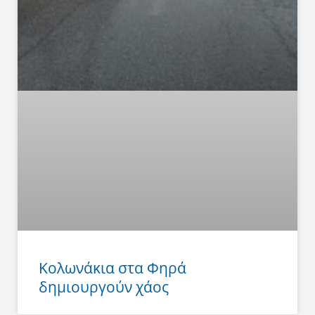
Κολωνάκια στα Φηρά
δημιουργούν χάος