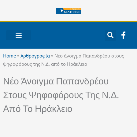
Μετάβαση
στο
περιεχόμενο
F
a
c
ΝΟΤΙΟ ΑΙΓΑΙΟ
e
Home
»
Αρθρογραφία
»
Νέο άνοιγμα Παπανδρέου στους
b
ψηφοφόρους της Ν.Δ. από το Ηράκλειο
o
o
Νέο Άνοιγμα Παπανδρέου
k
-
Στους Ψηφοφόρους Της Ν.Δ.
f
Από Το Ηράκλειο