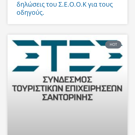
δηλώσεις του Σ.Ε.Ο.Ο.Κ για τους
οδηγούς.
HOT