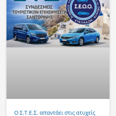
Ο Σ.Τ.Ε.Σ. απαντάει στις ατυχείς