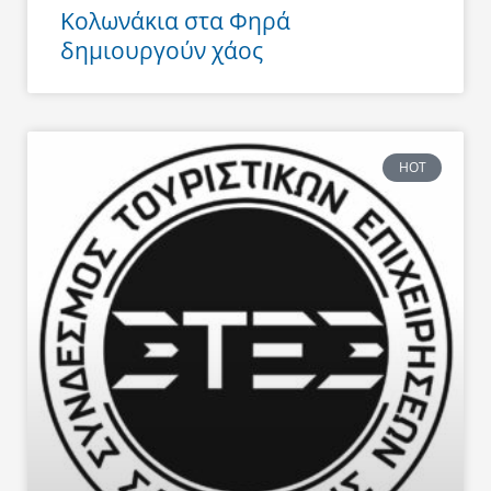
Κολωνάκια στα Φηρά
δημιουργούν χάος
HOT