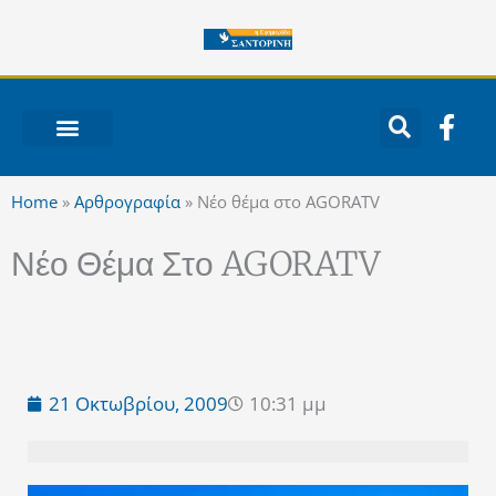
Μετάβαση
στο
περιεχόμενο
F
a
c
ΝΟΤΙΟ ΑΙΓΑΙΟ
e
Home
»
Αρθρογραφία
»
Νέο θέμα στο AGORATV
b
o
Νέο Θέμα Στο AGORATV
o
k
-
f
21 Οκτωβρίου, 2009
10:31 μμ