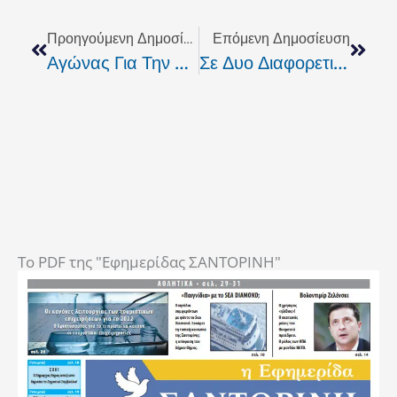
Prev
Next
Προηγούμενη Δημοσίευση
Επόμενη Δημοσίευση
Αγώνας Για Την Απομάκρυνση Του Πεδίου Βολής Αρμένων
Σε Δυο Διαφορετικούς Χώρους Η Λαϊκή Αγορά Της Πέμπτης Μέχρι Τις 31 Δεκεμβρίου
To PDF της "Εφημερίδας ΣΑΝΤΟΡΙΝΗ"