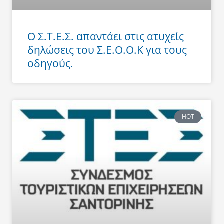
Ο Σ.Τ.Ε.Σ. απαντάει στις ατυχείς
δηλώσεις του Σ.Ε.Ο.Ο.Κ για τους
οδηγούς.
HOT