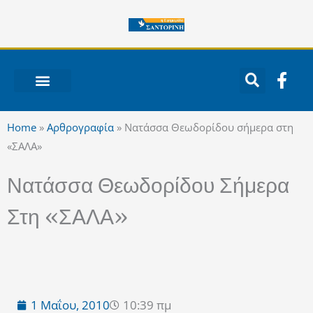
Μετάβαση
στο
περιεχόμενο
F
a
c
ΝΟΤΙΟ ΑΙΓΑΙΟ
e
Home
»
Αρθρογραφία
»
Νατάσσα Θεωδορίδου σήμερα στη
b
«ΣΑΛΑ»
o
o
Νατάσσα Θεωδορίδου Σήμερα
k
-
Στη «ΣΑΛΑ»
f
1 Μαΐου, 2010
10:39 πμ