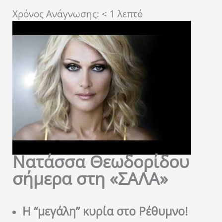
Χρόνος Ανάγνωσης:
< 1
λεπτό
Νατάσσα Θεωδορίδου
σήμερα στη «ΣΑΛΑ»
Η “μεγάλη” κυρία στο Ρέθυμνο!