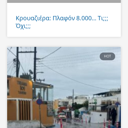
Κρουαζιέρα: Πλαφόν 8.000… Τι;;;
Όχι;;;
HOT