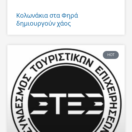
Κολωνάκια στα Φηρά
δημιουργούν χάος
HOT