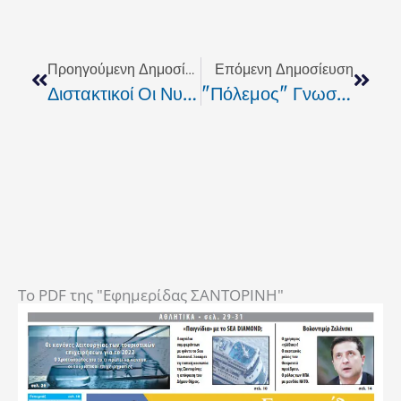
Prev
Next
Προηγούμενη Δημοσίευση
Επόμενη Δημοσίευση
Διστακτικοί Οι Νυν Δήμαρχοι Για Τις Υποψηφιότητες
"Πόλεμος" Γνωστής Ξενοδοχειακής Αλυσίδας Με Εκατοντάδες Πιστωστές
To PDF της "Εφημερίδας ΣΑΝΤΟΡΙΝΗ"