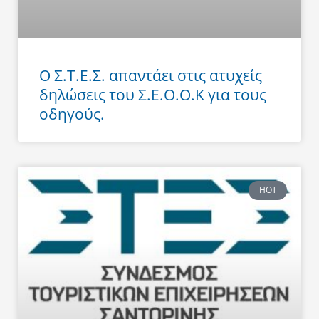
Ο Σ.Τ.Ε.Σ. απαντάει στις ατυχείς
δηλώσεις του Σ.Ε.Ο.Ο.Κ για τους
οδηγούς.
HOT