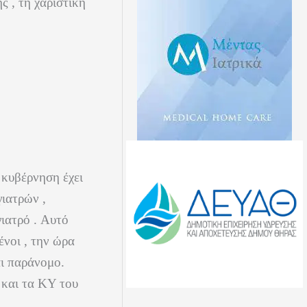
ς , τη χαριστική
 κυβέρνηση έχει
ιατρών ,
ιατρό . Αυτό
ένοι , την ώρα
αι παράνομο.
 και τα ΚΥ του