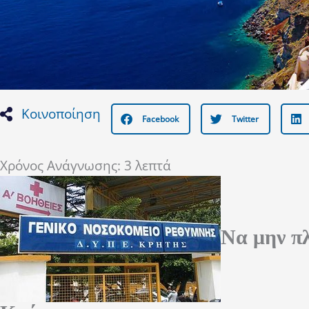
Κοινοποίηση
Facebook
Twitter
Χρόνος Ανάγνωσης:
3
λεπτά
Να μην π