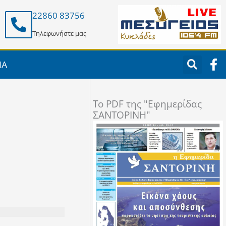
22860 83756
Τηλεφωνήστε μας
F
ΙΑ
a
c
e
To PDF της "Εφημερίδας
b
ΣΑΝΤΟΡΙΝΗ"
o
o
k
-
f