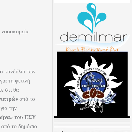
α νοσοκομεία
το κονδύλιο των
για τη φετινή
τε ότι θα
 γιατρών
από το
για την
υρήνα» του ΕΣΥ
ν από το δημόσιο