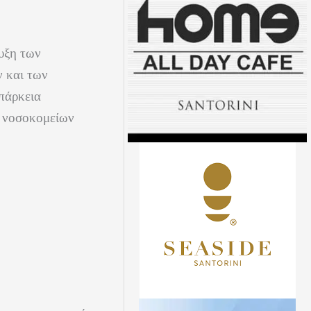
ρυξη των
ν και των
πάρκεια
ν νοσοκομείων