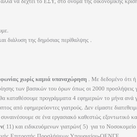
λλά να δεχτεί το ΕΣΥ, στο όνομα της οικονομικής κρίση
υμε.
αι διάλυση της δημόσιας περίθαλψης .
μφωνίας χωρίς καμιά υπαναχώρηση
. Με δεδομένο ότι ή
οίησης των βασικών του όρων όπως οι 2000 προσλήψεις γ
 θα καταθέσουμε προγράμματα 4 εφημεριών το μήνα ανά γ
υπτος από εφημερεύοντες γιατρούς. Δεν είμαστε διατεθειμ
να συναινέσουμε σε ένα εργασιακό καθεστώς εξοντωτικό κ
ν
( 11) και ειδικευόμενων γιατρών( 5) για το Νοσοκομείο
οινής Επιτροπής Προσλήψεων Υπουργείου-ΟΕΝΓΕ .