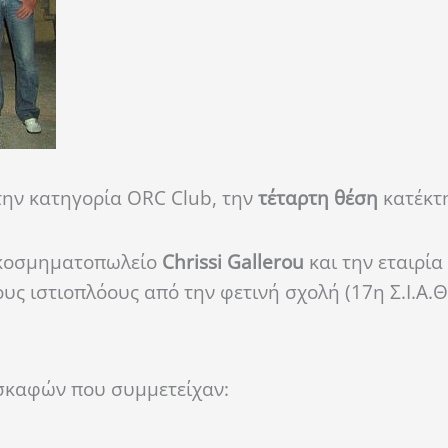
την κατηγορία ORC Club, την
τέταρτη θέση
κατέκτ
ο κοσμηματοπωλείο
Chrissi Gallerou
και την εταιρία
υς ιστιοπλόους από την φετινή σχολή (17η Σ.Ι.Α.Θ
 σκαφών που συμμετείχαν: