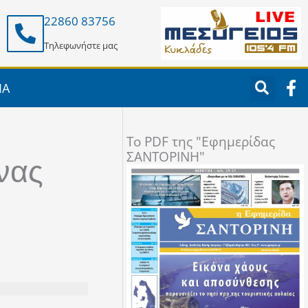
22860 83756
Τηλεφωνήστε μας
F
ΙΑ
a
c
e
To PDF της "Εφημερίδας
b
ΣΑΝΤΟΡΙΝΗ"
o
νας
o
k
-
f