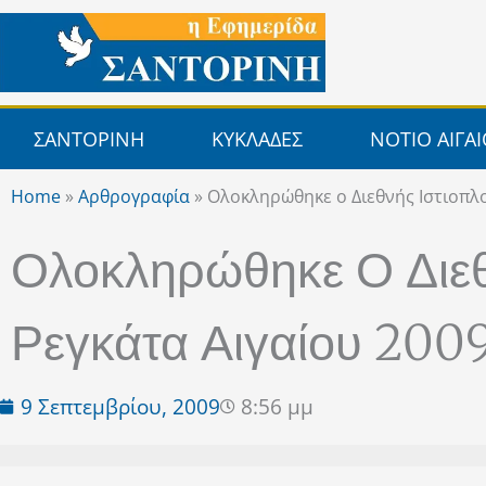
Μετάβαση
στο
περιεχόμενο
ΣΑΝΤΟΡΙΝΗ
ΚΥΚΛΑΔΕΣ
ΝΟΤΙΟ ΑΙΓΑ
Home
»
Αρθρογραφία
»
Ολοκληρώθηκε ο Διεθνής Ιστιοπλο
Ολοκληρώθηκε Ο Διεθ
Ρεγκάτα Αιγαίου 2009
9 Σεπτεμβρίου, 2009
8:56 μμ