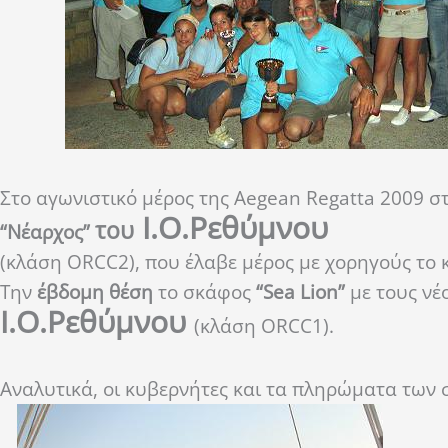
Στο αγωνιστικό μέρος της Aegean Regatta 2009 σ
Ι.Ο.Ρεθύμνου
του
“Νέαρχος”
(κλάση ORCC2), που έλαβε μέρος με χορηγούς τ
Την
έβδομη θέση
το σκάφος
“Sea Lion”
με τους νέο
Ι.Ο.Ρεθύμνου
(κλάση ORCC1).
Αναλυτικά, οι κυβερνήτες και τα πληρώματα των