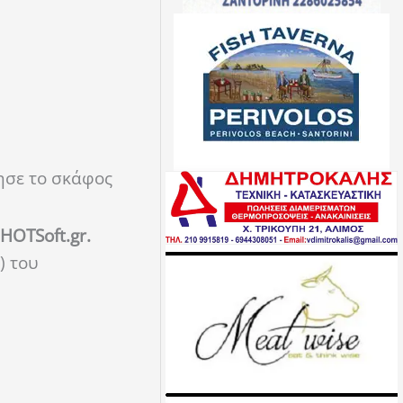
ησε το σκάφος
HOTSoft.gr.
) του