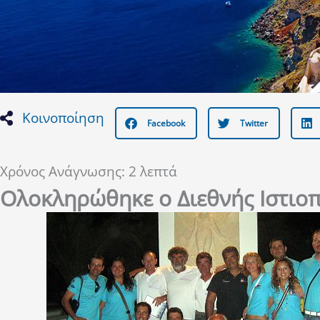
Κοινοποίηση
Facebook
Twitter
Χρόνος Ανάγνωσης:
2
λεπτά
Ολοκληρώθηκε ο Διεθνής Ιστιοπ