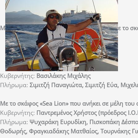
Μ
ε το σ
Κυβερνήτης:
Βασιλάκης Μιχάλης
Πλήρωμα:
Σιμιτζή Παναγιώτα, Σιμιτζή Εύα, Μιχ
Με το σκάφος «Sea Lion» που ανήκει σε μέλη του 
Κυβερνήτης:
Παντρεμένος Χρήστος (πρόεδρος Ι.Ο.
Πλήρωμα:
Ψυχαράκη Ευρυδίκη, Πισκοπάκη Δέσποι
Θοδωρής, Φραγκιαδάκης Ματθαίος, Τουρνάκης Γ