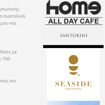
ησιωτικής
α ανατολικά
άμου και
λλοτε με
υ 700
εις και