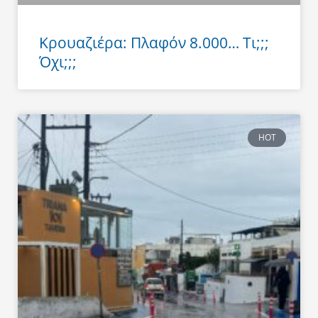
Κρουαζιέρα: Πλαφόν 8.000… Τι;;;
Όχι;;;
HOT