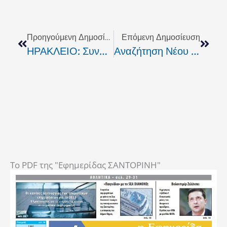
Prev
Next
Προηγούμενη Δημοσίευση
Επόμενη Δημοσίευση
ΗΡΑΚΛΕΙΟ: Συνάντηση Της Κ.Σχοιναράκη Με Τον Αντιπρύτανη Του Πανεπιστημίου Κρήτης
Αναζήτηση Νέου ΧΥΤΑ
To PDF της "Εφημερίδας ΣΑΝΤΟΡΙΝΗ"