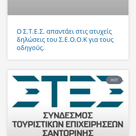
Ο Σ.Τ.Ε.Σ. απαντάει στις ατυχείς
δηλώσεις του Σ.Ε.Ο.Ο.Κ για τους
οδηγούς.
HOT