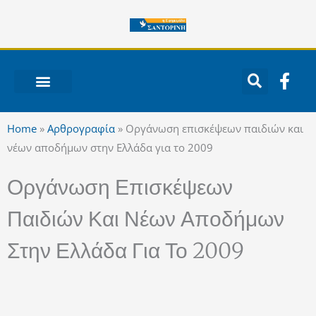
Μετάβαση
στο
περιεχόμενο
F
a
c
ΝΟΤΙΟ ΑΙΓΑΙΟ
e
Home
»
Αρθρογραφία
»
Οργάνωση επισκέψεων παιδιών και
b
νέων αποδήμων στην Ελλάδα για το 2009
o
o
Οργάνωση Επισκέψεων
k
-
Παιδιών Και Νέων Αποδήμων
f
Στην Ελλάδα Για Το 2009