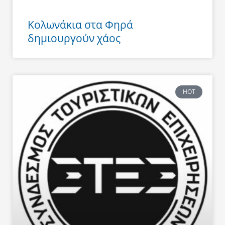
Κολωνάκια στα Φηρά
δημιουργούν χάος
HOT