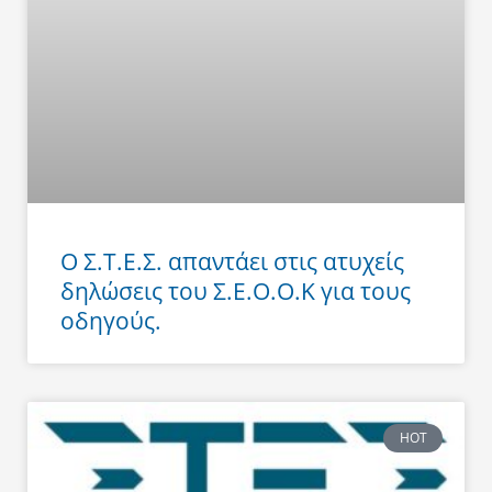
Ο Σ.Τ.Ε.Σ. απαντάει στις ατυχείς
δηλώσεις του Σ.Ε.Ο.Ο.Κ για τους
οδηγούς.
HOT