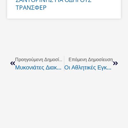
ΤΡΑΝΣΦΕΡ
Prev
Next
Προηγούμενη Δημοσίευση
Επόμενη Δημοσίευση
Μυκονιάτες Διακοσμητές Πληρώνει Ο Δήμος Σαντορίνης; Πάμε Καλά;
Οι Αθλητικές Εγκαταστάσεις Του ΔΑΠΠΟΣ Επιστρέφουν Στους Κατοίκους