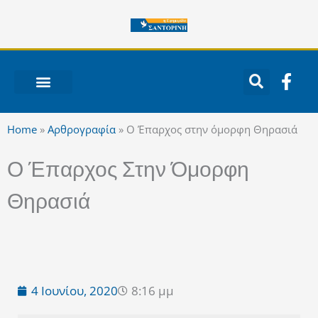
Μετάβαση
στο
περιεχόμενο
F
a
c
ΝΟΤΙΟ ΑΙΓΑΙΟ
e
Home
»
Αρθρογραφία
»
Ο Έπαρχος στην όμορφη Θηρασιά
b
o
Ο Έπαρχος Στην Όμορφη
o
k
Θηρασιά
-
f
4 Ιουνίου, 2020
8:16 μμ