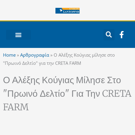
Μετάβαση
στο
περιεχόμενο
F
a
c
ΝΟΤΙΟ ΑΙΓΑΙΟ
e
Home
»
Αρθρογραφία
»
Ο Αλέξης Κούγιας μίλησε στο
b
"Πρωινό Δελτίο" για την CRETA FARM
o
o
Ο Αλέξης Κούγιας Μίλησε Στο
k
-
"Πρωινό Δελτίο" Για Την CRETA
f
FARM