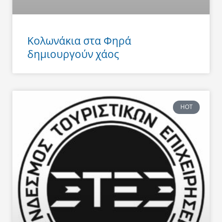
Κολωνάκια στα Φηρά
δημιουργούν χάος
HOT