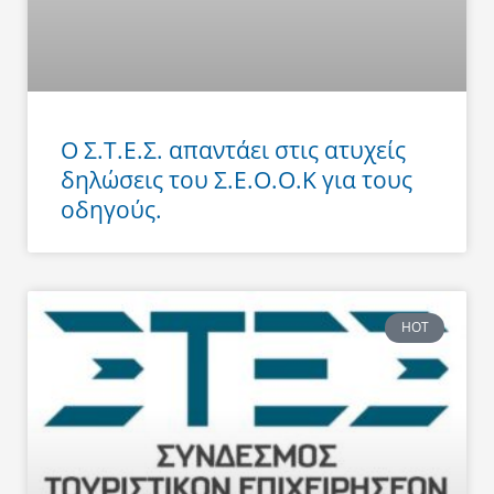
Ο Σ.Τ.Ε.Σ. απαντάει στις ατυχείς
δηλώσεις του Σ.Ε.Ο.Ο.Κ για τους
οδηγούς.
HOT