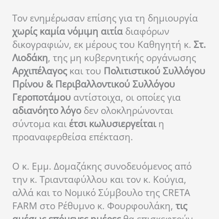
Τον ενημέρωσαν επίσης για τη δημιουργία
χωρίς καμία νόμιμη αιτία
διαφόρων
δικογραφιών, εκ μέρους του Καθηγητή κ.
Στ.
Λιοδάκη
, της μη κυβερνητικής οργάνωσης
Αρχιπέλαγος
και του
Πολιτιστικού Συλλόγου
Πρίνου & Περιβαλλοντικού Συλλόγου
Γεροποτάμου
αντίστοιχα, οι οποίες για
αδιανόητο λόγο
δεν ολοκληρώνονται
σύντομα και
έτσι κωλυσιεργείται
η
προαναφερθείσα επέκταση.
Ο κ. Εμμ. Δομαζάκης συνοδευόμενος από
την κ. Τριανταφύλλου και τον κ. Κούγια,
αλλά και το Νομικό Σύμβουλο της CRETA
FARM στο Ρέθυμνο κ. Φουρφουλάκη,
τις
αμέσως επόμενες ημέρες
θα επισκεφτούν