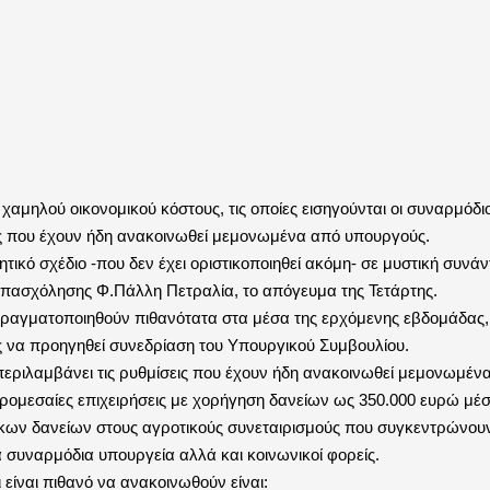
αμηλού οικονομικού κόστους, τις οποίες εισηγούνται οι συναρμόδι
εις που έχουν ήδη ανακοινωθεί μεμονωμένα από υπουργούς.
κό σχέδιο -που δεν έχει οριστικοποιηθεί ακόμη- σε μυστική συνάν
πασχόλησης Φ.Πάλλη Πετραλία, το απόγευμα της Τετάρτης.
πραγματοποιηθούν πιθανότατα στα μέσα της ερχόμενης εβδομάδας,
ς να προηγηθεί συνεδρίαση του Υπουργικού Συμβουλίου.
περιλαμβάνει τις ρυθμίσεις που έχουν ήδη ανακοινωθεί μεμονωμέν
μικρομεσαίες επιχειρήσεις με χορήγηση δανείων ως 350.000 ευρώ 
κων δανείων στους αγροτικούς συνεταιρισμούς που συγκεντρώνουν
α συναρμόδια υπουργεία αλλά και κοινωνικοί φορείς.
είναι πιθανό να ανακοινωθούν είναι: