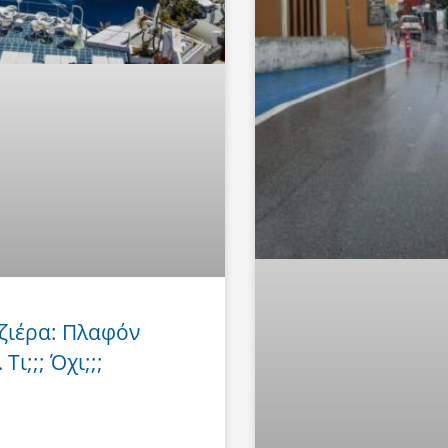
ζιέρα: Πλαφόν
Τι;;; Όχι;;;