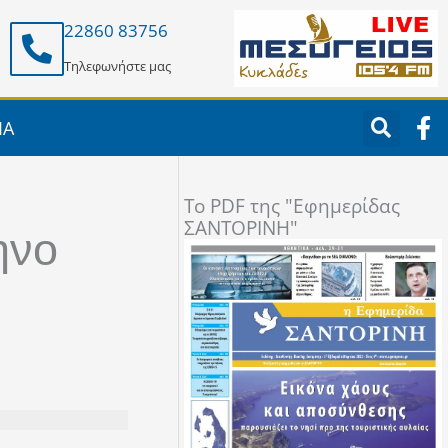
22860 83756
Τηλεφωνήστε μας
F
ΙΑ
a
c
e
To PDF της "Εφημερίδας
b
ΣΑΝΤΟΡΙΝΗ"
o
ηνο
o
k
-
f