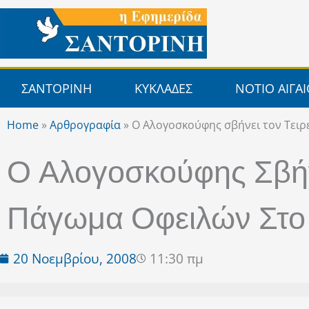
Μετάβαση
στο
περιεχόμενο
ΣΑΝΤΟΡΙΝΗ
ΚΥΚΛΑΔΕΣ
ΝΟΤΙΟ ΑΙΓΑ
Home
»
Αρθρογραφία
»
Ο Αλογοσκούφης σβήνει τον Τειρ
Ο Αλογοσκούφης Σβήν
Πάγωμα Οφειλών Στο
20 Νοεμβρίου, 2008
11:30 πμ