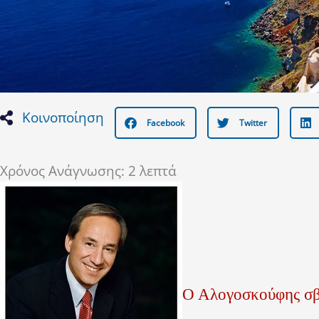
Κοινοποίηση
Facebook
Twitter
Χρόνος Ανάγνωσης:
2
λεπτά
Ο Αλογοσκούφης σβή