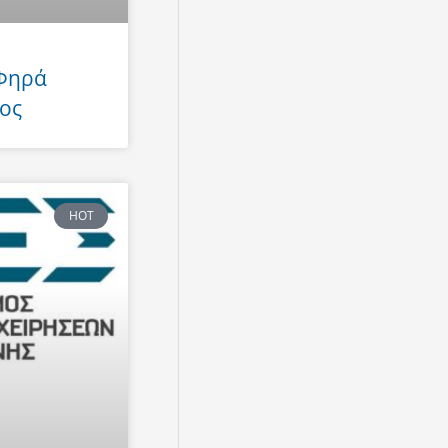
 Φηρά
ος
HOT