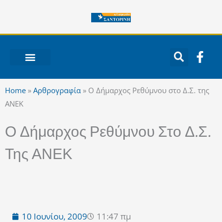
Μετάβαση
στο
περιεχόμενο
F
a
c
ΝΟΤΙΟ ΑΙΓΑΙΟ
e
Home
»
Αρθρογραφία
»
Ο Δήμαρχος Ρεθύμνου στο Δ.Σ. της
b
ΑΝΕΚ
o
o
Ο Δήμαρχος Ρεθύμνου Στο Δ.Σ.
k
-
Της ΑΝΕΚ
f
10 Ιουνίου, 2009
11:47 πμ