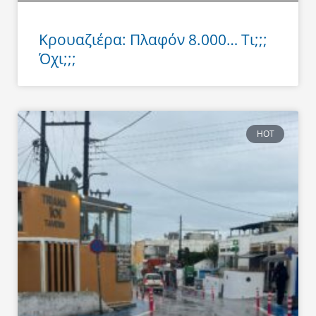
Κρουαζιέρα: Πλαφόν 8.000… Τι;;;
Όχι;;;
HOT