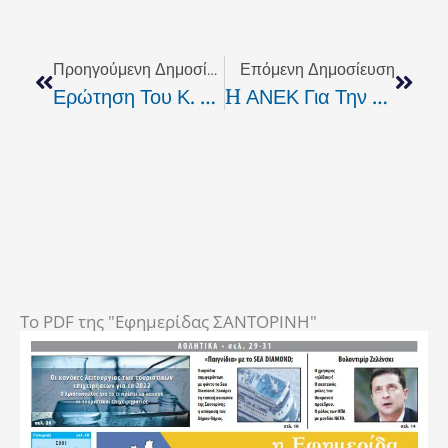
Prev
Next
Προηγούμενη Δημοσίευση
Επόμενη Δημοσίευση
Ερώτηση Του Κ. Λαμπίρη Σχετικά Με Την Αύξηση Της Φαρμακευτικής Δαπάνης
H ΑΝΕΚ Για Την Συμμετοχή Του Δημάρχου Στο Δ.Σ. Της
To PDF της "Εφημερίδας ΣΑΝΤΟΡΙΝΗ"