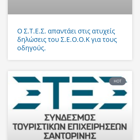
Ο Σ.Τ.Ε.Σ. απαντάει στις ατυχείς
δηλώσεις του Σ.Ε.Ο.Ο.Κ για τους
οδηγούς.
HOT