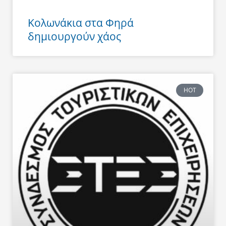
Κολωνάκια στα Φηρά
δημιουργούν χάος
HOT