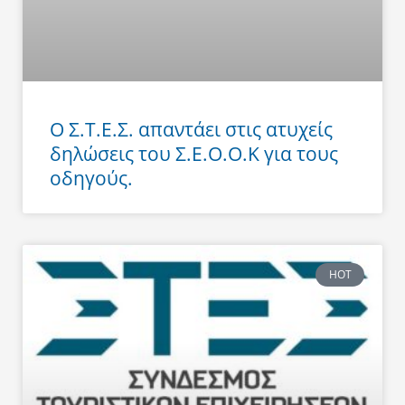
Ο Σ.Τ.Ε.Σ. απαντάει στις ατυχείς
δηλώσεις του Σ.Ε.Ο.Ο.Κ για τους
οδηγούς.
HOT