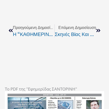
Prev
Next
Προηγούμενη Δημοσίευση
Επόμενη Δημοσίευση
Η “ΚΑΘΗΜΕΡΙΝΗ” Για Τη Κρουαζιέρα Της Σαντορίνης
Σκηνές Βίας Και Πάλι Στο Λιμάνι Σαντορίνης Με Πρωταγωνιστή Τον Ίδιο Πάντα “επιχειρηματία”
To PDF της "Εφημερίδας ΣΑΝΤΟΡΙΝΗ"