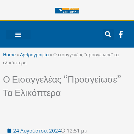
Μετάβαση
στο
περιεχόμενο
F
a
c
ΝΟΤΙΟ ΑΙΓΑΙΟ
e
Home
»
Αρθρογραφία
»
Ο εισαγγελέας “προσγείωσε” τα
b
ελικόπτερα
o
o
Ο Εισαγγελέας “προσγείωσε”
k
-
Τα Ελικόπτερα
f
24 Αυγούστου, 2024
12:51 μμ